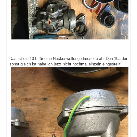
Das ist ein 10 b für eine Nockenwellengedrosselte xbr Den 10a der
sonst gleich ist habe ich jetzt nicht nochmal einzeln eingestellt.