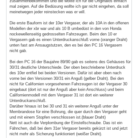
zusammenbekommen und die wollte ich für die Originalos einfach
mal zeigen. Auf die Bedüsung wollte ich gar nicht eingehen, da soll
meinetwegen jeder reinstecken was er will.
Die erste Bauform ist der 10er Vergaser, der als 10A in den offenen
Modellen der xbr war und als 10 B umbedüst in den von Honda
nockewellenseitig gedrosselten Fahrzeugen. Beim den 10 er
Vergasern gab es einen Unterdruckanschluß vorne (oranger Draht)
unten fast am Ansaugstutzen, den es bei den PC 16 Vergasern
nicht gab.
Bei den PC 16 der Baujahre 89/90 gab es seitens des Gehäuses für
30/31 deutliche Unterschiede. Der oben beschriebene Unterdruck
des 10er entfiel bei beiden Versionen. Dafür ist aber oben nach
vorne bei den Versionen 30/31 ein Anguß (gelber Draht). Bei den
nicht für Californien vorgesehenen Fahrzeugen ist der Vergaser 30
eingebaut (dort ist nur der Anguß aber kein Anschluss) und beim
Californienmodell mit dem Vergaser 31 ist dort ein weiterer
Unterdruckanschluß.
Darüber hinaus ist bei 30 und 31 ein weiterer Anguß unter der
Membrandose für eine Bohrung, die quer durch den Vergaser geht
und mit einem Stopfen verschlossen ist.(blauer Draht)
Nett ist auch die Verplombung der Einstellschraube. Das ist ein
Fähnchen, daß bei dem 31er Vergaser bereits gekürzt ist und jetzt
nicht mehr als Sicherung funktioniert (weißer Draht).