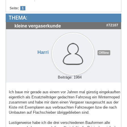
Treffen & Touren
Seite:
1
THEMA:
Cafe-Ecke
#72107
kleine vergaserkunde
Suche
Harri
Offline
Beiträge: 1984
Ich baue mir gerade aus einem vor Jahren mal günstig eingekauften
eigentlich als Ersatzteilträger gedachten Fahrzeug ein Wintermoped
zusammen und habe mir dann einen Vergaser rausgesucht aus der
Kiste mit Exemplaren aus verbrauchten Fahrzeugen bzw die nach
Umbauten auf Flachschieber übriggeblieben sind.
Lustigerweise habe ich die drei verschiedenen Bauformen alle