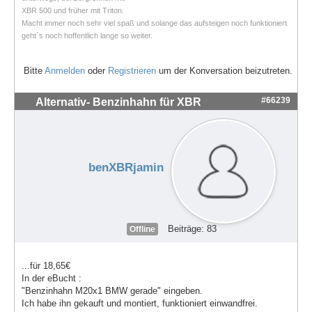
XBR 500 und früher mit Triton.
Macht immer noch sehr viel spaß und solange das aufsteigen noch funktioniert
geht`s noch hoffentlich lange so weiter.
Bitte
Anmelden
oder
Registrieren
um der Konversation beizutreten.
#66239
Alternativ- Benzinhahn für XBR
benXBRjamin
Beiträge: 83
Offline
...für 18,65€
In der eBucht :
"Benzinhahn M20x1 BMW gerade" eingeben.
Ich habe ihn gekauft und montiert, funktioniert einwandfrei.