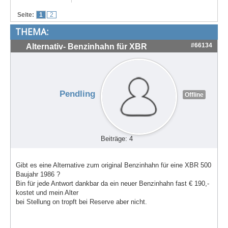
Treffen & Touren
Seite:
1
2
THEMA:
Cafe-Ecke
#66134
Alternativ- Benzinhahn für XBR
Suche
Pendling
Offline
Beiträge: 4
Gibt es eine Alternative zum original Benzinhahn für eine XBR 500
Baujahr 1986 ?
Bin für jede Antwort dankbar da ein neuer Benzinhahn fast € 190,-
kostet und mein Alter
bei Stellung on tropft bei Reserve aber nicht.