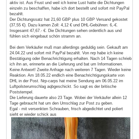
aktiv ist. Aus Frust und weil ich keine Lust hatte die Dichtungen
einzeln zu beschaffen, habe ich dort bestellt und sofort mit PayPal
bezahlt.
Der Dichtungssatz hat 21,60 GBP plus 10 GBP Versand gekostet
(37,55 €). Dazu kamen Zoll: 4,12 € und DHL-Gebühren: 6,-€.
Insgesamt 47,67.- €. Die Dichtungen sehen ordentlich aus und
fühlen sich eingebaut schön stramm an.
Bei dem Verkäufer muß man allerdings geduldig sein. Gekauft am
24.04.22 und sofort mit PayPal bezahlt. Von nrp habe ich keine
Bestätigung oder Benachrichtigung erhalten. Nach 14 Tagen schrieb
ich ihn an, erinnerte an die Lieferung und bat um Informationen.
Keine Antwort! Zweite Anfrage nach weiteren 7 Tagen. Wieder keine
Reaktion. Am 18.05.22 endlich eine Benachrichtigungskarte von
DHL in der Post. Nrp-carps hat meine Sendung am 06.05.22 im
Luftpolsterumschlag aqbgeschickt. So sagt es der britische
Poststempel.
Die Lieferung dauerte also 23 Tage. Wobei der Verkäufer allein 12
Tage gebraucht hat um den Umschlag zur Post zu geben.
Egal - mit versenkten Schrauben, frisch abgedichtet und poliert
sieht er wieder schick aus