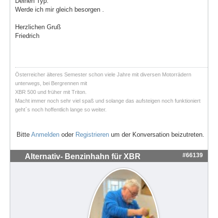
Deinen Typ.
Werde ich mir gleich besorgen .
Herzlichen Gruß
Friedrich
Österreicher älteres Semester schon viele Jahre mit diversen Motorrädern
unterwegs, bei Bergrennen mit
XBR 500 und früher mit Triton.
Macht immer noch sehr viel spaß und solange das aufsteigen noch funktioniert
geht`s noch hoffentlich lange so weiter.
Bitte
Anmelden
oder
Registrieren
um der Konversation beizutreten.
#66139
Alternativ- Benzinhahn für XBR