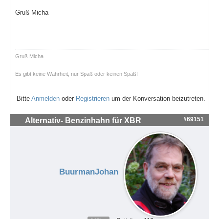
Gruß Micha
Gruß Micha
Es gibt keine Wahrheit, nur Spaß oder keinen Spaß!
Bitte
Anmelden
oder
Registrieren
um der Konversation beizutreten.
#69151
Alternativ- Benzinhahn für XBR
BuurmanJohan