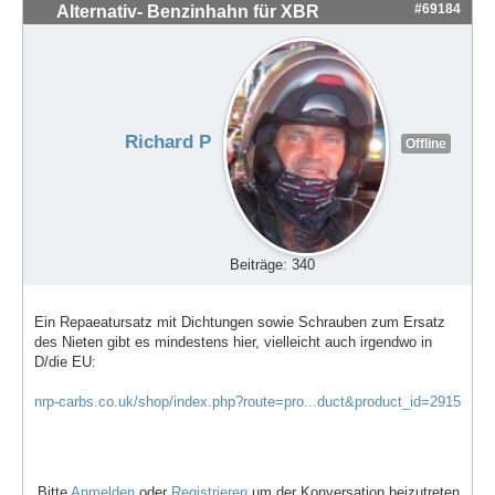
#69184
Alternativ- Benzinhahn für XBR
Richard P
Offline
Beiträge: 340
Ein Repaeatursatz mit Dichtungen sowie Schrauben zum Ersatz
des Nieten gibt es mindestens hier, vielleicht auch irgendwo in
D/die EU:
nrp-carbs.co.uk/shop/index.php?route=pro...duct&product_id=2915
Bitte
Anmelden
oder
Registrieren
um der Konversation beizutreten.