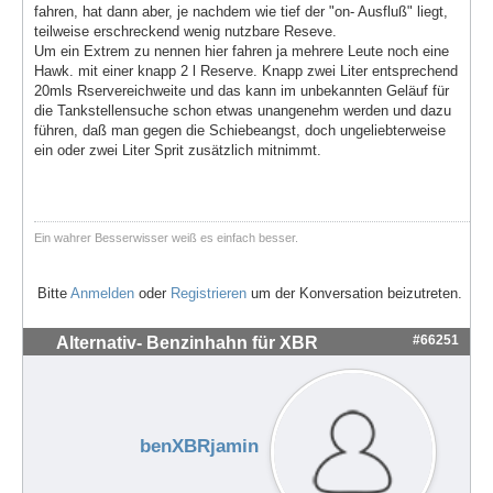
fahren, hat dann aber, je nachdem wie tief der "on- Ausfluß" liegt,
teilweise erschreckend wenig nutzbare Reseve.
Um ein Extrem zu nennen hier fahren ja mehrere Leute noch eine
Hawk. mit einer knapp 2 l Reserve. Knapp zwei Liter entsprechend
20mls Rservereichweite und das kann im unbekannten Geläuf für
die Tankstellensuche schon etwas unangenehm werden und dazu
führen, daß man gegen die Schiebeangst, doch ungeliebterweise
ein oder zwei Liter Sprit zusätzlich mitnimmt.
Ein wahrer Besserwisser weiß es einfach besser.
Bitte
Anmelden
oder
Registrieren
um der Konversation beizutreten.
#66251
Alternativ- Benzinhahn für XBR
benXBRjamin