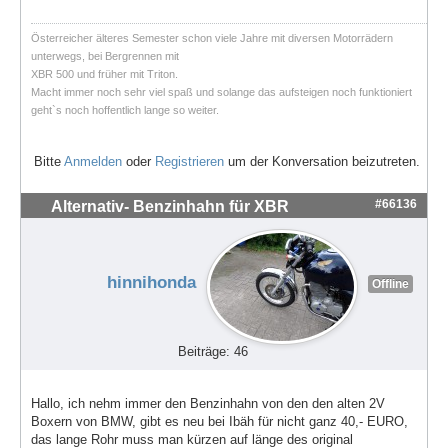
Österreicher älteres Semester schon viele Jahre mit diversen Motorrädern
unterwegs, bei Bergrennen mit
XBR 500 und früher mit Triton.
Macht immer noch sehr viel spaß und solange das aufsteigen noch funktioniert
geht`s noch hoffentlich lange so weiter.
Bitte
Anmelden
oder
Registrieren
um der Konversation beizutreten.
#66136
Alternativ- Benzinhahn für XBR
hinnihonda
Offline
Beiträge: 46
Hallo, ich nehm immer den Benzinhahn von den den alten 2V
Boxern von BMW, gibt es neu bei Ibäh für nicht ganz 40,- EURO,
das lange Rohr muss man kürzen auf länge des original