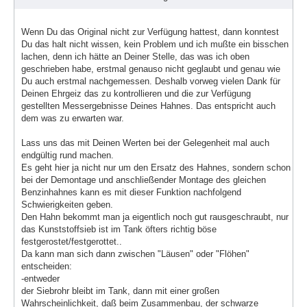
Wenn Du das Original nicht zur Verfügung hattest, dann konntest
Du das halt nicht wissen, kein Problem und ich mußte ein bisschen
lachen, denn ich hätte an Deiner Stelle, das was ich oben
geschrieben habe, erstmal genauso nicht geglaubt und genau wie
Du auch erstmal nachgemessen. Deshalb vorweg vielen Dank für
Deinen Ehrgeiz das zu kontrollieren und die zur Verfügung
gestellten Messergebnisse Deines Hahnes. Das entspricht auch
dem was zu erwarten war.
Lass uns das mit Deinen Werten bei der Gelegenheit mal auch
endgültig rund machen.
Es geht hier ja nicht nur um den Ersatz des Hahnes, sondern schon
bei der Demontage und anschließender Montage des gleichen
Benzinhahnes kann es mit dieser Funktion nachfolgend
Schwierigkeiten geben.
Den Hahn bekommt man ja eigentlich noch gut rausgeschraubt, nur
das Kunststoffsieb ist im Tank öfters richtig böse
festgerostet/festgerottet..
Da kann man sich dann zwischen "Läusen" oder "Flöhen"
entscheiden:
-entweder
der Siebrohr bleibt im Tank, dann mit einer großen
Wahrscheinlichkeit, daß beim Zusammenbau, der schwarze