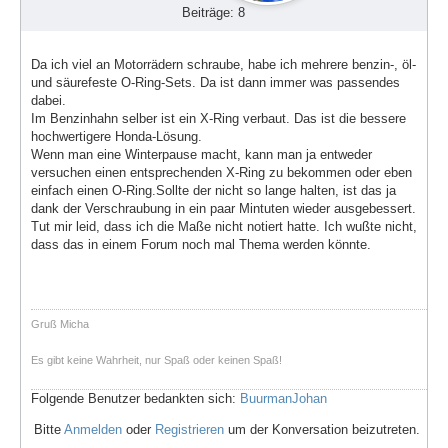
Beiträge: 8
Da ich viel an Motorrädern schraube, habe ich mehrere benzin-, öl-
und säurefeste O-Ring-Sets. Da ist dann immer was passendes
dabei.
Im Benzinhahn selber ist ein X-Ring verbaut. Das ist die bessere
hochwertigere Honda-Lösung.
Wenn man eine Winterpause macht, kann man ja entweder
versuchen einen entsprechenden X-Ring zu bekommen oder eben
einfach einen O-Ring.Sollte der nicht so lange halten, ist das ja
dank der Verschraubung in ein paar Mintuten wieder ausgebessert.
Tut mir leid, dass ich die Maße nicht notiert hatte. Ich wußte nicht,
dass das in einem Forum noch mal Thema werden könnte.
Gruß Micha
Es gibt keine Wahrheit, nur Spaß oder keinen Spaß!
Folgende Benutzer bedankten sich:
BuurmanJohan
Bitte
Anmelden
oder
Registrieren
um der Konversation beizutreten.