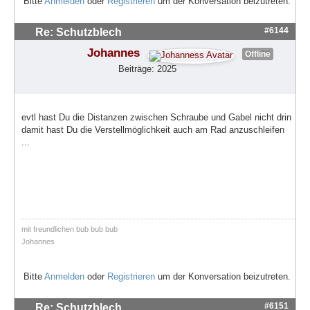
Bitte
Anmelden
oder
Registrieren
um der Konversation beizutreten.
#6144
Re: Schutzblech
Johannes
Offline
Beiträge: 2025
evtl hast Du die Distanzen zwischen Schraube und Gabel nicht drin
damit hast Du die Verstellmöglichkeit auch am Rad anzuschleifen
...
mit freundlichen bub bub bub
Johannes
Bitte
Anmelden
oder
Registrieren
um der Konversation beizutreten.
#6151
Re: Schutzblech