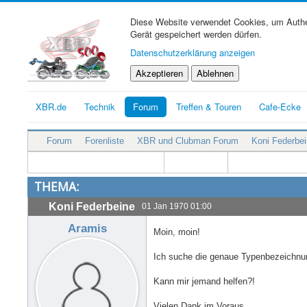
Diese Website verwendet Cookies, um Authen
Gerät gespeichert werden dürfen.
Datenschutzerklärung anzeigen
Akzeptieren
Ablehnen
XBR.de
Technik
Forum
Treffen & Touren
Cafe-Ecke
Forum
Forenliste
XBR und Clubman Forum
Koni Federbe
THEMA:
Koni Federbeine
01 Jan 1970 01:00
Aramis
Moin, moin!
Ich suche die genaue Typenbezeichnun
Kann mir jemand helfen?!
Vielen Dank im Voraus.