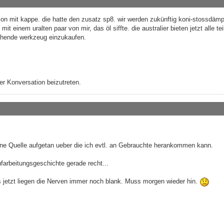
ion mit kappe. die hatte den zusatz sp8. wir werden zukünftig koni-stossdämp
it einem uralten paar von mir, das öl siffte. die australier bieten jetzt alle tei
echende werkzeug einzukaufen.
r Konversation beizutreten.
ine Quelle aufgetan ueber die ich evtl. an Gebrauchte herankommen kann.
arbeitungsgeschichte gerade recht...
jetzt liegen die Nerven immer noch blank. Muss morgen wieder hin.