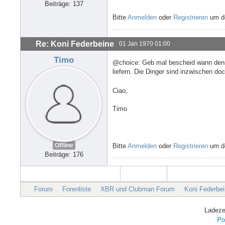
Beiträge: 137
Bitte
Anmelden
oder
Registrieren
um de
Re: Koni Federbeine
01 Jan 1970 01:00
Timo
@choice: Geb mal bescheid wann denn d
liefern. Die Dinger sind inzwischen d
Ciao,
Timo
Offline
Bitte
Anmelden
oder
Registrieren
um de
Beiträge: 176
Forum
Forenliste
XBR und Clubman Forum
Koni Federbe
Ladeze
Po