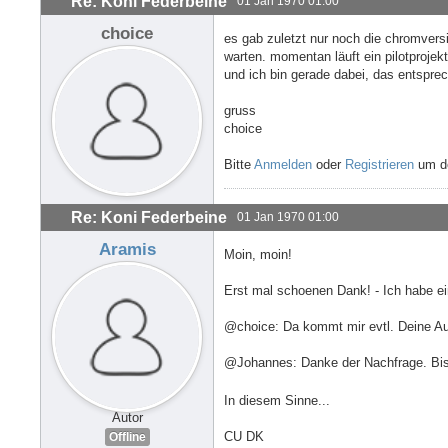
Re: Koni Federbeine
01 Jan 1970 01:00
choice
es gab zuletzt nur noch die chromvers
warten. momentan läuft ein pilotprojekt m
und ich bin gerade dabei, das entspr
gruss
choice
Bitte
Anmelden
oder
Registrieren
um de
Re: Koni Federbeine
01 Jan 1970 01:00
Aramis
Moin, moin!
Erst mal schoenen Dank! - Ich habe e
@choice: Da kommt mir evtl. Deine Auf
@Johannes: Danke der Nachfrage. Bis 
In diesem Sinne...
Autor
CU DK
Offline