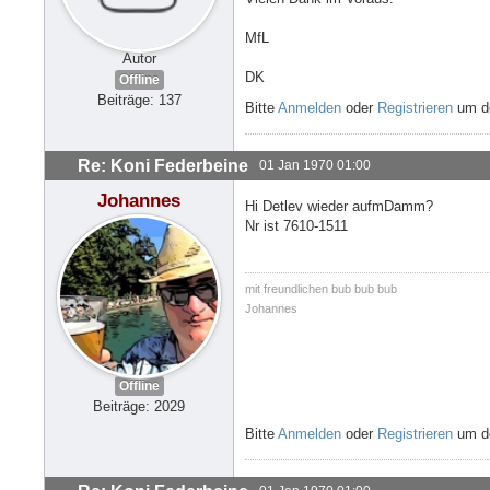
MfL
Autor
DK
Offline
Beiträge: 137
Bitte
Anmelden
oder
Registrieren
um de
Re: Koni Federbeine
01 Jan 1970 01:00
Johannes
Hi Detlev wieder aufmDamm?
Nr ist 7610-1511
mit freundlichen bub bub bub
Johannes
Offline
Beiträge: 2029
Bitte
Anmelden
oder
Registrieren
um de