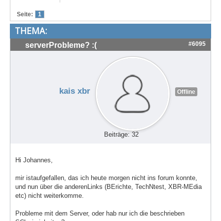
Treffen & Touren
Seite:
1
THEMA:
Cafe-Ecke
#6095
serverProbleme? :(
Suche
kais xbr
Offline
Beiträge: 32
Hi Johannes,
mir istaufgefallen, das ich heute morgen nicht ins forum konnte,
und nun über die anderenLinks (BErichte, TechNtest, XBR-MEdia
etc) nicht weiterkomme.
Probleme mit dem Server, oder hab nur ich die beschrieben