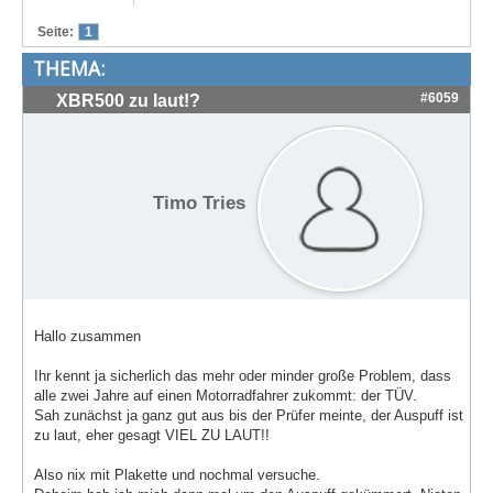
Treffen & Touren
Seite:
1
THEMA:
Cafe-Ecke
#6059
XBR500 zu laut!?
Suche
Timo Tries
Hallo zusammen
Ihr kennt ja sicherlich das mehr oder minder große Problem, dass
alle zwei Jahre auf einen Motorradfahrer zukommt: der TÜV.
Sah zunächst ja ganz gut aus bis der Prüfer meinte, der Auspuff ist
zu laut, eher gesagt VIEL ZU LAUT!!
Also nix mit Plakette und nochmal versuche.