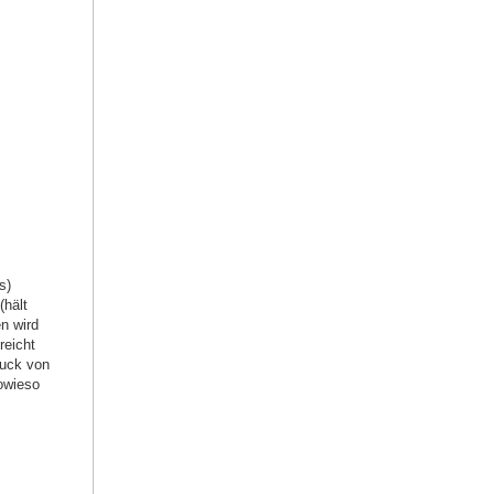
s)
(hält
en wird
reicht
ruck von
owieso