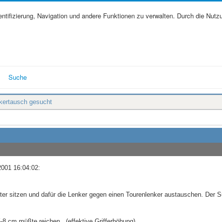
tifizierung, Navigation und andere Funktionen zu verwalten. Durch die Nutz
Suche
kertausch gesucht
2001 16:04:02:
er sitzen und dafür die Lenker gegen einen Tourenlenker austauschen. Der S
8 cm müßte reichen . (effektive Grifferhöhung)