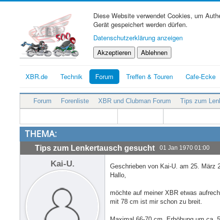
Diese Website verwendet Cookies, um Authen
Gerät gespeichert werden dürfen.
Datenschutzerklärung anzeigen
Akzeptieren
Ablehnen
XBR.de
Technik
Forum
Treffen & Touren
Cafe-Ecke
Forum
Forenliste
XBR und Clubman Forum
Tips zum Len
THEMA:
Tips zum Lenkertausch gesucht
01 Jan 1970 01:00
Kai-U.
Geschrieben von Kai-U. am 25. März 
Hallo,
möchte auf meiner XBR etwas aufrecht
mit 78 cm ist mir schon zu breit.
Maximal 66-70 cm. Erhöhung um ca. 5-