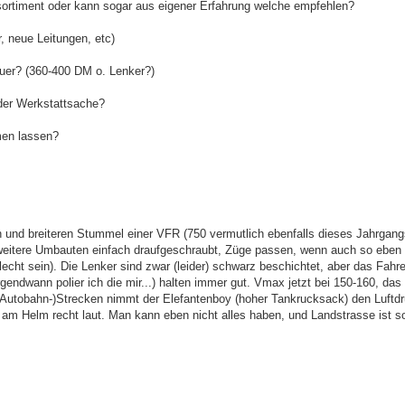
sortiment oder kann sogar aus eigener Erfahrung welche empfehlen?
 neue Leitungen, etc)
teuer? (360-400 DM o. Lenker?)
der Werkstattsache?
en lassen?
n und breiteren Stummel einer VFR (750 vermutlich ebenfalls dieses Jahrgang
eitere Umbauten einfach draufgeschraubt, Züge passen, wenn auch so eben 
hlecht sein). Die Lenker sind zwar (leider) schwarz beschichtet, aber das Fahr
gendwann polier ich die mir...) halten immer gut. Vmax jetzt bei 150-160, das 
 (Autobahn-)Strecken nimmt der Elefantenboy (hoher Tankrucksack) den Luftd
 am Helm recht laut. Man kann eben nicht alles haben, und Landstrasse ist s