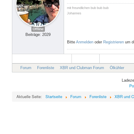
mit freundlichen bub bub bub
Johannes
Offline
Beiträge: 2029
Bitte
Anmelden
oder
Registrieren
um de
Forum
Forenliste
XBR und Clubman Forum
Ölkühler
Ladeze
Po
Aktuelle Seite:
Startseite
Forum
Forenliste
XBR und C