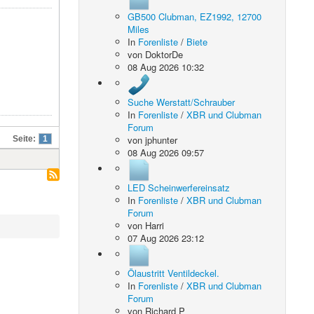
GB500 Clubman, EZ1992, 12700
Miles
In
Forenliste
/
Biete
von
DoktorDe
08 Aug 2026 10:32
Suche Werstatt/Schrauber
In
Forenliste
/
XBR und Clubman
Forum
von
jphunter
Seite:
1
08 Aug 2026 09:57
LED Scheinwerfereinsatz
In
Forenliste
/
XBR und Clubman
Forum
von
Harri
07 Aug 2026 23:12
Ölaustritt Ventildeckel.
In
Forenliste
/
XBR und Clubman
Forum
von
Richard P