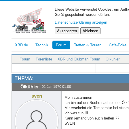
Diese Website verwendet Cookies, um Authen
Gerät gespeichert werden dürfen.
Datenschutzerklärung anzeigen
Akzeptieren
Ablehnen
XBR.de
Technik
Forum
Treffen & Touren
Cafe-Ecke
Forum
Forenliste
XBR und Clubman Forum
Ölkühler
THEMA:
Ölkühler
01 Jan 1970 01:00
sven
Moin zusammen
Ich bin auf der Suche nach einem Ölkü
Mir erscheint die Temperatur bei stram
ich was tun !!!
Kann jemand von euch helfen ??
SVEN