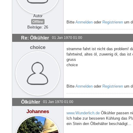
Autor
Offline
Bitte
Anmelden
oder
Registrieren
um de
Beiträge: 26
Re: Ölkühler
01 Jan 1970 01:00
choice
stramme fahrt ist nicht das problem! d
fahrtwind, altes öl, zuwenig öl, das ist 
gruss
choice
Bitte
Anmelden
oder
Registrieren
um de
Ölkühler
01 Jan 1970 01:00
Johannes
www.Wunderlich.de
Ölkühler passen nic
Ich habe zur besseren Kühlung das Pl
ein Stein den Ölbehälter beschädigt...