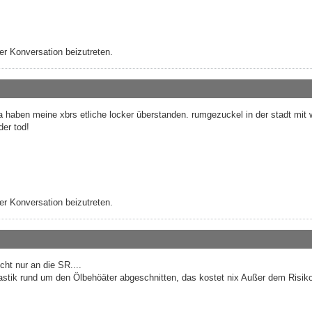
r Konversation beizutreten.
a haben meine xbrs etliche locker überstanden. rumgezuckel in der stadt mit 
der tod!
r Konversation beizutreten.
ht nur an die SR....
astik rund um den Ölbehöäter abgeschnitten, das kostet nix Außer dem Risik