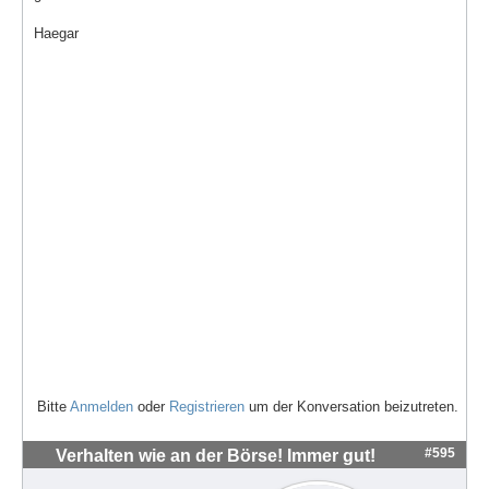
Haegar
Bitte
Anmelden
oder
Registrieren
um der Konversation beizutreten.
#595
Verhalten wie an der Börse! Immer gut!