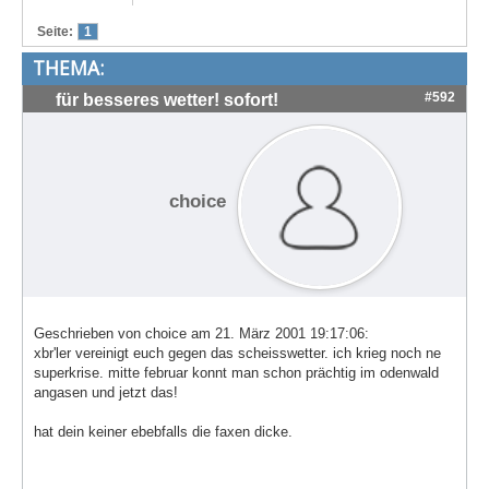
Treffen & Touren
Seite:
1
THEMA:
Cafe-Ecke
#592
für besseres wetter! sofort!
Suche
choice
Geschrieben von choice am 21. März 2001 19:17:06:
xbr'ler vereinigt euch gegen das scheisswetter. ich krieg noch ne
superkrise. mitte februar konnt man schon prächtig im odenwald
angasen und jetzt das!
hat dein keiner ebebfalls die faxen dicke.