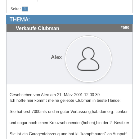
Treffen & Touren
Seite:
1
THEMA:
Cafe-Ecke
#590
Verkaufe Clubman
Suche
Alex
Geschrieben von Alex am 21. März 2001 12:00:39:
Ich hoffe hier kommt meine geliebte Clubman in beste Hände:
Sie hat erst 7000mls und in guter Verfassung;hab den org. Lenker
und sogar noch einen Kreuzschonenden(hohen);bin der 2. Besitzer
Sie ist ein Garagenfahrzeug und hat kl."kampfspuren" an Auspuff