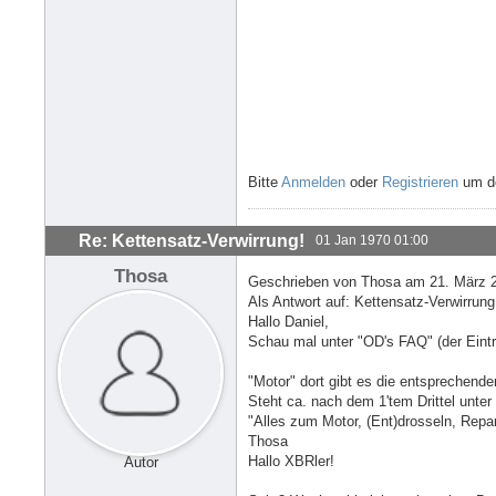
Bitte
Anmelden
oder
Registrieren
um de
Re: Kettensatz-Verwirrung!
01 Jan 1970 01:00
Thosa
Geschrieben von Thosa am 21. März 2
Als Antwort auf: Kettensatz-Verwirrun
Hallo Daniel,
Schau mal unter "OD's FAQ" (der Eintr
"Motor" dort gibt es die entsprechenden
Steht ca. nach dem 1'tem Drittel unter 
"Alles zum Motor, (Ent)drosseln, Repa
Thosa
Hallo XBRler!
Autor