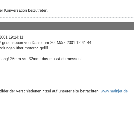
r Konversation beizutreten.
2001 19:14:11:
g! geschrieben von Daniel am 20. März 2001 12:41:44:
dlungen über motornr. geil!!
ch lang! 26mm vs. 32mm! das musst du messen!
lder der verschiedenen ritzel auf unserer site betrachten.
www.mainjet.de