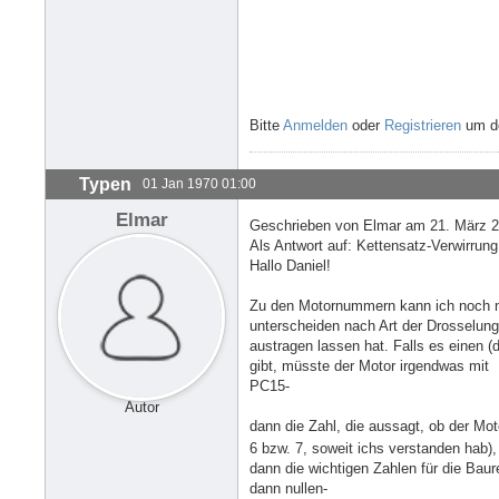
Bitte
Anmelden
oder
Registrieren
um de
Typen
01 Jan 1970 01:00
Elmar
Geschrieben von Elmar am 21. März 2
Als Antwort auf: Kettensatz-Verwirrun
Hallo Daniel!
Zu den Motornummern kann ich noch ni
unterscheiden nach Art der Drosselun
austragen lassen hat. Falls es einen
gibt, müsste der Motor irgendwas mit
PC15-
Autor
dann die Zahl, die aussagt, ob der Mot
6 bzw. 7, soweit ichs verstanden hab),
dann die wichtigen Zahlen für die Baure
dann nullen-