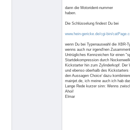
dann die Motorident-nummer
haben.
Die Schlüsselung findest Du bei
www.hein-gericke.de/cgi-bin/catPage.
wenn Du bei Typenauswahl die XBR-Ty
wenns auch nur irgend'nen Zusammenha
Untrügliches Kennzeichen für einen "s
Startdekompression durch Nockenwelle
Kickstarter hin zum Zylinderkopf. Der
und ebenso oberhalb des Kickstarters 
den Aussagen Choice' dazu kombiniere,
mainjet.de, ich meine auch ich hab da
Lange Rede kurzer sinn: Wenns zwisc
Ahoi!
Elmar