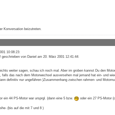
r Konversation beizutreten.
001 10:08:23:
g! geschrieben von Daniel am 20. März 2001 12:41:44:
chts weiter sagen, schau ich noch mal. Aber im groben kannst Du den Moto
g, falls das nach dem Motorwechsel ausversehen mal jemand hat ein- und wie
 (dann definitiv nur ungefähren )Zusammenhang zwischen rahmen- und Motor
or ein 44 PS-Motor war ursprgl. (dann eine 5 bzw.
oder ein 27 PS-Motor (
ihe- (bis auf die mit 7 und 8 )