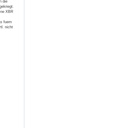
n die
gekriegt.
eine XBR
s fuern
l. nicht