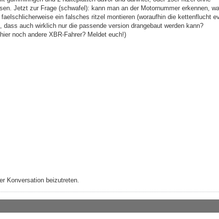
ssen. Jetzt zur Frage (schwafel): kann man an der Motornummer erkennen, wa
elschlicherweise ein falsches ritzel montieren (woraufhin die kettenflucht evt
rt, dass auch wirklich nur die passende version drangebaut werden kann?
hier noch andere XBR-Fahrer? Meldet euch!)
r Konversation beizutreten.