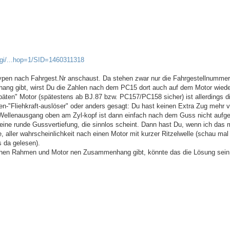
cgi/...hop=1/SID=1460311318
pen nach Fahrgest.Nr anschaust. Da stehen zwar nur die Fahrgestellnummer
ng gibt, wirst Du die Zahlen nach dem PC15 dort auch auf dem Motor wiede
päten" Motor (spätestens ab BJ.87 bzw. PC157/PC158 sicher) ist allerdings d
n-"Fliehkraft-auslöser" oder anders gesagt: Du hast keinen Extra Zug mehr 
 Wellenausgang oben am Zyl-kopf ist dann einfach nach dem Guss nicht aufge
eine runde Gussvertiefung, die sinnlos scheint. Dann hast Du, wenn ich das 
 aller wahrscheinlichkeit nach einen Motor mit kurzer Ritzelwelle (schau mal
s da gelesen).
hen Rahmen und Motor nen Zusammenhang gibt, könnte das die Lösung sein