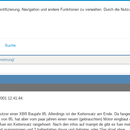
tifizierung, Navigation und andere Funktionen zu verwalten. Durch die Nutz
Suche
rwirrung!
2001 12:41:44:
sitzer einer XBR Baujahr 85. Allerdings ist der Kettensatz am Ende. Da fange
 von 85, hat aber vorn paar jahren einen neuen (gebrauchten) Motor eingbaut 
er ein Kettensatz rangehoert. Nach den infos auf mainjet.de gibt es fuer m
it gummiringen und 2 halteplatten davor und dahinter, oder 15er ritzel ohne