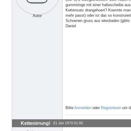
gummiringe mit einer haltescheibe au
Kettensatz drangehoert? Koennte man fa
mehr passt) oder ist das so konstruie
Autor
Schoenen gruss aus wiesbaden (gibts 
Daniel
Bitte
Anmelden
oder
Registrieren
um de
Kettenirrung!
01 Jan 1970 01:00