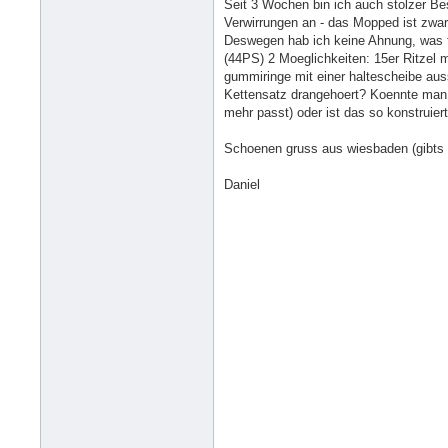
Seit 3 Wochen bin ich auch stolzer Be
Verwirrungen an - das Mopped ist zwar
Deswegen hab ich keine Ahnung, was fu
(44PS) 2 Moeglichkeiten: 15er Ritzel m
gummiringe mit einer haltescheibe au
Kettensatz drangehoert? Koennte man fa
mehr passt) oder ist das so konstruie
Schoenen gruss aus wiesbaden (gibts 
Daniel