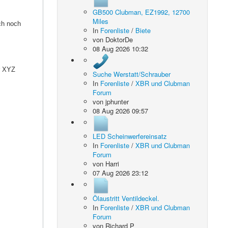
GB500 Clubman, EZ1992, 12700
Miles
ch noch
In
Forenliste
/
Biete
von
DoktorDe
08 Aug 2026 10:32
er XYZ
Suche Werstatt/Schrauber
In
Forenliste
/
XBR und Clubman
Forum
von
jphunter
08 Aug 2026 09:57
LED Scheinwerfereinsatz
In
Forenliste
/
XBR und Clubman
Forum
von
Harri
07 Aug 2026 23:12
Ölaustritt Ventildeckel.
In
Forenliste
/
XBR und Clubman
Forum
von
Richard P