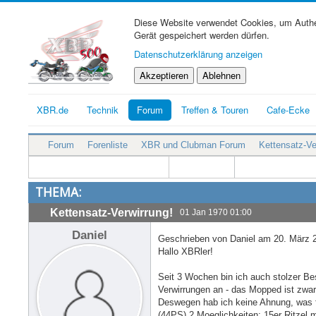
Diese Website verwendet Cookies, um Authen
Gerät gespeichert werden dürfen.
Datenschutzerklärung anzeigen
Akzeptieren
Ablehnen
XBR.de
Technik
Forum
Treffen & Touren
Cafe-Ecke
Forum
Forenliste
XBR und Clubman Forum
Kettensatz-Ve
THEMA:
Kettensatz-Verwirrung!
01 Jan 1970 01:00
Daniel
Geschrieben von Daniel am 20. März 
Hallo XBRler!
Seit 3 Wochen bin ich auch stolzer Be
Verwirrungen an - das Mopped ist zwar
Deswegen hab ich keine Ahnung, was fu
(44PS) 2 Moeglichkeiten: 15er Ritzel m