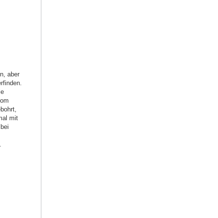
n, aber
rfinden.
ie
vom
bohrt,
mal mit
 bei
.