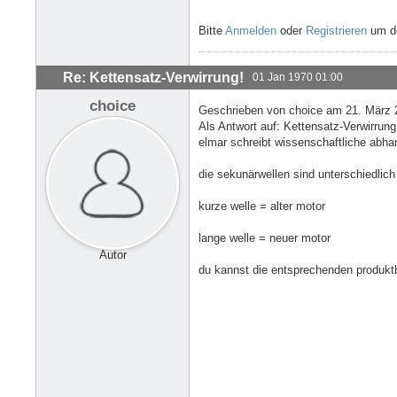
Bitte
Anmelden
oder
Registrieren
um de
Re: Kettensatz-Verwirrung!
01 Jan 1970 01:00
choice
Geschrieben von choice am 21. März 
Als Antwort auf: Kettensatz-Verwirrun
elmar schreibt wissenschaftliche abhan
die sekunärwellen sind unterschiedli
kurze welle = alter motor
lange welle = neuer motor
Autor
du kannst die entsprechenden produktbi