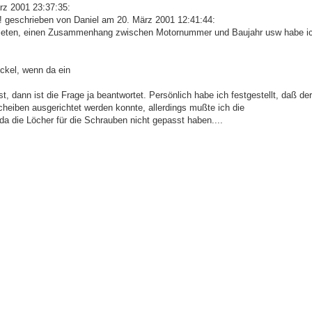
z 2001 23:37:35:
g! geschrieben von Daniel am 20. März 2001 12:41:44:
cht bieten, einen Zusammenhang zwischen Motornummer und Baujahr usw habe i
eckel, wenn da ein
, dann ist die Frage ja beantwortet. Persönlich habe ich festgestellt, daß d
eiben ausgerichtet werden konnte, allerdings mußte ich die
da die Löcher für die Schrauben nicht gepasst haben....