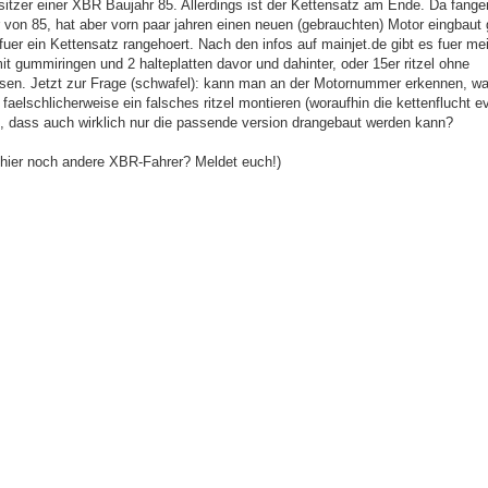
sitzer einer XBR Baujahr 85. Allerdings ist der Kettensatz am Ende. Da fange
 von 85, hat aber vorn paar jahren einen neuen (gebrauchten) Motor eingbaut 
er ein Kettensatz rangehoert. Nach den infos auf mainjet.de gibt es fuer m
it gummiringen und 2 halteplatten davor und dahinter, oder 15er ritzel ohne
ssen. Jetzt zur Frage (schwafel): kann man an der Motornummer erkennen, wa
elschlicherweise ein falsches ritzel montieren (woraufhin die kettenflucht evt
rt, dass auch wirklich nur die passende version drangebaut werden kann?
hier noch andere XBR-Fahrer? Meldet euch!)