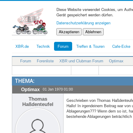
Diese Website verwendet Cookies, um Authen
Gerät gespeichert werden dürfen.
Datenschutzerklärung anzeigen
Akzeptieren
Ablehnen
XBR.de
Technik
Forum
Treffen & Touren
Cafe-Ecke
Forum
Forenliste
XBR und Clubman Forum
Optimax
THEMA:
Optimax
01 Jan 1970 01:00
Thomas
Geschrieben von Thomas Haßdenteufe
Haßdenteufel
Hallo! In irgendeinem Beitrag war von 
Ablagerungen??? Wenn dem so ist, hat 
bestehende Ablagerungen beträchtlich 