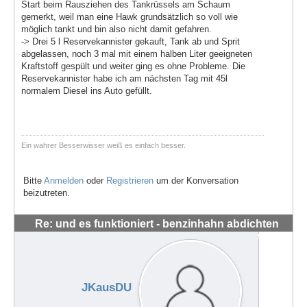
Start beim Rausziehen des Tankrüssels am Schaum
gemerkt, weil man eine Hawk grundsätzlich so voll wie
möglich tankt und bin also nicht damit gefahren.
-> Drei 5 l Reservekannister gekauft, Tank ab und Sprit
abgelassen, noch 3 mal mit einem halben Liter geeigneten
Kraftstoff gespült und weiter ging es ohne Probleme. Die
Reservekannister habe ich am nächsten Tag mit 45l
normalem Diesel ins Auto gefüllt.
Ein wahrer Besserwisser weiß es einfach besser.
Bitte
Anmelden
oder
Registrieren
um der Konversation
beizutreten.
Re: und es funktioniert - benzinhahn abdichten
#56318
JKausDU