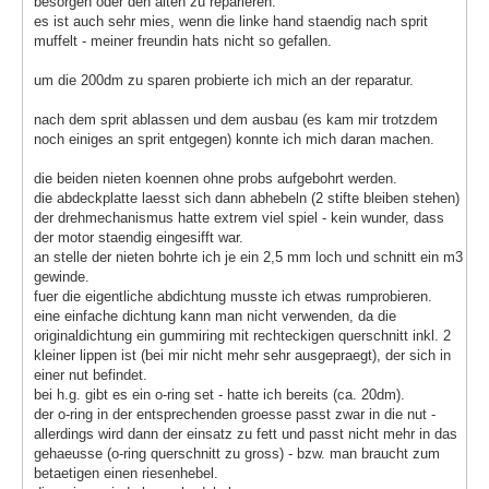
besorgen oder den alten zu reparieren.
es ist auch sehr mies, wenn die linke hand staendig nach sprit
muffelt - meiner freundin hats nicht so gefallen.
um die 200dm zu sparen probierte ich mich an der reparatur.
nach dem sprit ablassen und dem ausbau (es kam mir trotzdem
noch einiges an sprit entgegen) konnte ich mich daran machen.
die beiden nieten koennen ohne probs aufgebohrt werden.
die abdeckplatte laesst sich dann abhebeln (2 stifte bleiben stehen)
der drehmechanismus hatte extrem viel spiel - kein wunder, dass
der motor staendig eingesifft war.
an stelle der nieten bohrte ich je ein 2,5 mm loch und schnitt ein m3
gewinde.
fuer die eigentliche abdichtung musste ich etwas rumprobieren.
eine einfache dichtung kann man nicht verwenden, da die
originaldichtung ein gummiring mit rechteckigen querschnitt inkl. 2
kleiner lippen ist (bei mir nicht mehr sehr ausgepraegt), der sich in
einer nut befindet.
bei h.g. gibt es ein o-ring set - hatte ich bereits (ca. 20dm).
der o-ring in der entsprechenden groesse passt zwar in die nut -
allerdings wird dann der einsatz zu fett und passt nicht mehr in das
gehaeusse (o-ring querschnitt zu gross) - bzw. man braucht zum
betaetigen einen riesenhebel.