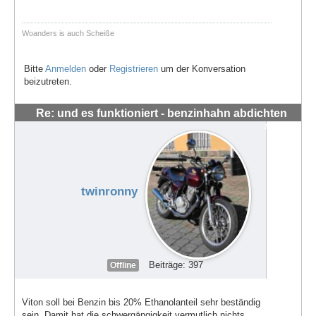
Woanders is auch Scheiße
Bitte
Anmelden
oder
Registrieren
um der Konversation
beizutreten.
Re: und es funktioniert - benzinhahn abdichten
#56284
twinronny
Beiträge: 397
Offline
Viton soll bei Benzin bis 20% Ethanolanteil sehr beständig
sein. Damit hat die schwergängigkeit vermutlich nichts