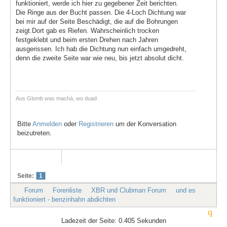
funktioniert, werde ich hier zu gegebener Zeit berichten.
Die Ringe aus der Bucht passen. Die 4-Loch Dichtung war
bei mir auf der Seite Beschädigt, die auf die Bohrungen
zeigt.Dort gab es Riefen. Wahrscheinlich trocken
festgeklebt und beim ersten Drehen nach Jahren
ausgerissen. Ich hab die Dichtung nun einfach umgedreht,
denn die zweite Seite war wie neu, bis jetzt absolut dicht.
Aus Glomb was machà, wo duad
Bitte
Anmelden
oder
Registrieren
um der Konversation
beizutreten.
Seite:
1
Forum
Forenliste
XBR und Clubman Forum
und es
funktioniert - benzinhahn abdichten
Ladezeit der Seite: 0.405 Sekunden