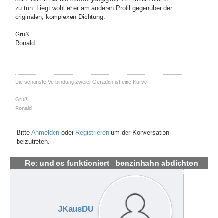
zu tun. Liegt wohl eher am anderen Profil gegenüber der
originalen, komplexen Dichtung.
Gruß
Ronald
Die schönste Verbindung zweier Geraden ist eine Kurve
Gruß
Ronald
Bitte
Anmelden
oder
Registrieren
um der Konversation
beizutreten.
Re: und es funktioniert - benzinhahn abdichten
#56285
JKausDU