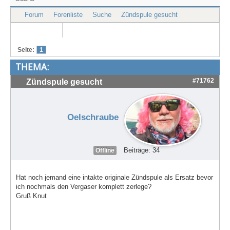
Treffen & Touren
Forum
Forenliste
Suche
Zündspule gesucht
Cafe-Ecke
Suche
Seite:
1
THEMA:
#71762
Zündspule gesucht
Oelschraube
Beiträge: 34
Offline
Hat noch jemand eine intakte originale Zündspule als Ersatz bevor
ich nochmals den Vergaser komplett zerlege?
Gruß Knut