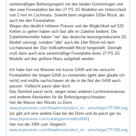
serienmäßigen Befestigungskit mit den beiden Gummiringen und
den zwei Fixierplatten bei den 27 PS 2G Modellen ein Unterschied
von 2 mm im Lochmass. Sowohl beim originalen 520er Ritzel, als
auch bei den Fixierplatten.
Wegen des deutlich höheren Preises und der Möglichkeit auf 525
Ketten zu gehen haben sich fast alle im Zubehör bedient. Die
Zubehörhersteller haben "nie" das deutsche leistungsreduzierte 2G
Modell versorgt, sondern "alle" auch die 14er Ritzel mit dem
Lochabstand der 15er Vollkraftmodell Ritzel hergestellt. Deshalb
muß dann auch eine serienmäßige Fixierplatte eines 27 PS 2G
Modells auf das größere Mass aufgefeilt werden.
Ich habe fast nur Motoren mit kurzer GAW und nie versucht
Fixierplatten der langen GAW zu verwenden (geht aber glaube ich
nicht) und müßte nachschauen ob die in die Nut der GAW auch
passen. Vielleicht passt aber doch.
Das Domiteil passt nicht, wegen eines anderen Lochinnenmasses
und anderen Abständen für die Befestigungsschrauben
hier die Masse des Ritzels zu Domi
www.jtsprockets.com/fileadmin/product_im...ams/large/JTF306.png
(es gibt och eine andere Gaw bei der Domi und da passt gar nix
www.jtsprockets.com/catalogue/model/s609/
)
hier von der XBR zum Vergleich
www.jtsprockets.com/fileadmin/product_im...ams/large/JTF290.png