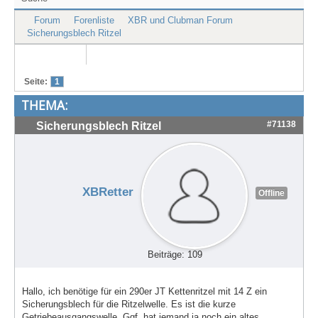
Treffen & Touren
Forum
Forenliste
XBR und Clubman Forum
Sicherungsblech Ritzel
Cafe-Ecke
Suche
Seite:
1
THEMA:
#71138
Sicherungsblech Ritzel
XBRetter
Offline
Beiträge: 109
Hallo, ich benötige für ein 290er JT Kettenritzel mit 14 Z ein
Sicherungsblech für die Ritzelwelle. Es ist die kurze
Getriebeausgangswelle. Ggf. hat jemand ja noch ein altes