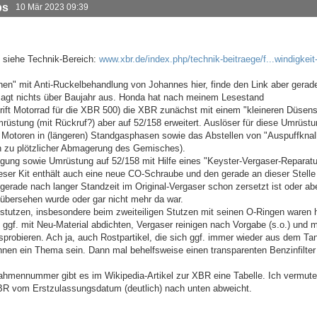
ps
10 Mär 2023 09:39
g siehe Technik-Bereich:
www.xbr.de/index.php/technik-beitraege/f...windigkeit
hen" mit Anti-Ruckelbehandlung von Johannes hier, finde den Link aber gerade
agt nichts über Baujahr aus. Honda hat nach meinem Lesestand
rift Motorrad für die XBR 500) die XBR zunächst mit einem "kleineren Düsens
mrüstung (mit Rückruf?) aber auf 52/158 erweitert. Auslöser für diese Umrüst
r Motoren in (längeren) Standgasphasen sowie das Abstellen von "Auspuffknal
 zu plötzlicher Abmagerung des Gemisches).
nigung sowie Umrüstung auf 52/158 mit Hilfe eines "Keyster-Vergaser-Reparatu
ieser Kit enthält auch eine neue CO-Schraube und den gerade an dieser Stelle
 gerade nach langer Standzeit im Original-Vergaser schon zersetzt ist oder ab
übersehen wurde oder gar nicht mehr da war.
stutzen, insbesondere beim zweiteiligen Stutzen mit seinen O-Ringen waren 
gf. mit Neu-Material abdichten, Vergaser reinigen nach Vorgabe (s.o.) und m
probieren. Ach ja, auch Rostpartikel, die sich ggf. immer wieder aus dem Ta
nnen ein Thema sein. Dann mal behelfsweise einen transparenten Benzinfilter
ahmennummer gibt es im Wikipedia-Artikel zur XBR eine Tabelle. Ich vermute
XBR vom Erstzulassungsdatum (deutlich) nach unten abweicht.