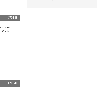
#70338
Der Tank
te Woche
#70340