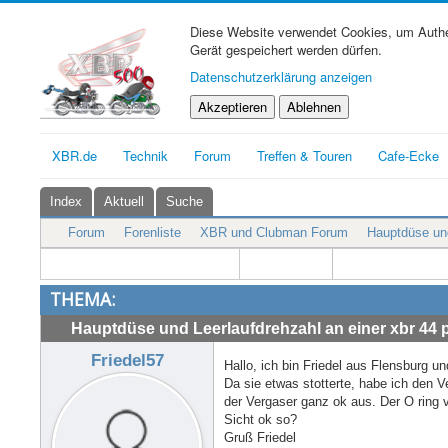
Diese Website verwendet Cookies, um Authen
Gerät gespeichert werden dürfen.
Datenschutzerklärung anzeigen
Akzeptieren
Ablehnen
XBR.de
Technik
Forum
Treffen & Touren
Cafe-Ecke
Index
Aktuell
Suche
Forum
Forenliste
XBR und Clubman Forum
Hauptdüse und
THEMA:
Hauptdüse und Leerlaufdrehzahl an einer xbr 44 
Friedel57
Hallo, ich bin Friedel aus Flensburg und
Da sie etwas stotterte, habe ich den
der Vergaser ganz ok aus. Der O ring
Sicht ok so?
Gruß Friedel