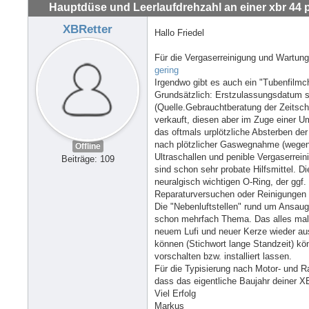
Hauptdüse und Leerlaufdrehzahl an einer xbr 44 
XBRetter
Hallo Friedel
Für die Vergaserreinigung und Wartun
gering
Irgendwo gibt es auch ein "Tubenfilmc
Grundsätzlich: Erstzulassungsdatum s
(Quelle.Gebrauchtberatung der Zeitsch
verkauft, diesen aber im Zuge einer U
das oftmals urplötzliche Absterben de
nach plötzlicher Gaswegnahme (wegen
Offline
Ultraschallen und penible Vergaserrei
Beiträge: 109
sind schon sehr probate Hilfsmittel. D
neuralgisch wichtigen O-Ring, der ggf.
Reparaturversuchen oder Reinigungen 
Die "Nebenluftstellen" rund um Ansaug
schon mehrfach Thema. Das alles mal g
neuem Lufi und neuer Kerze wieder aus
können (Stichwort lange Standzeit) kö
vorschalten bzw. installiert lassen.
Für die Typisierung nach Motor- und R
dass das eigentliche Baujahr deiner 
Viel Erfolg
Markus