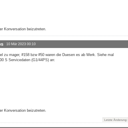
r Konversation beizutreten.
ps
10 Mär 2023 00:10
el zu mager, #158 bzw #50 waren die Duesen es ab Werk. Siehe mal
500 S Servicedaten (G1/44PS) an:
r Konversation beizutreten.
Letzte Änderung