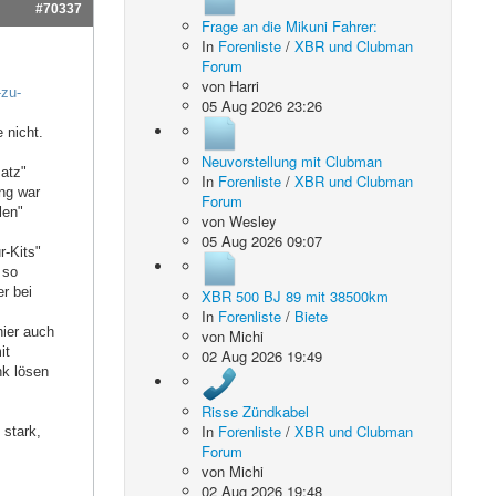
#70337
Frage an die Mikuni Fahrer:
In
Forenliste
/
XBR und Clubman
Forum
von
Harri
-zu-
05 Aug 2026 23:26
 nicht.
Neuvorstellung mit Clubman
atz"
In
Forenliste
/
XBR und Clubman
ung war
Forum
len"
von
Wesley
05 Aug 2026 09:07
r-Kits"
 so
er bei
XBR 500 BJ 89 mit 38500km
In
Forenliste
/
Biete
hier auch
von
Michi
it
02 Aug 2026 19:49
nk lösen
Risse Zündkabel
In
Forenliste
/
XBR und Clubman
 stark,
Forum
von
Michi
02 Aug 2026 19:48