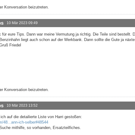
r Konversation beizutreten.
ps
10 Mär 2023 09:49
für eure Tips. Dann war meine Vermutung ja richtig. Die Teile sind bestellt. 
r Benzinhahn liegt auch schon auf der Werkbank. Dann sollte die Gute ja näx
Gruß Friedel
r Konversation beizutreten.
ps
10 Mär 2023 13:52
ch auf die detailierte Liste von Harri gestoßen:
m/48...ann-ich-selber#48544
Suche mithilfe, so vorhanden, Ersatzteilfiches.