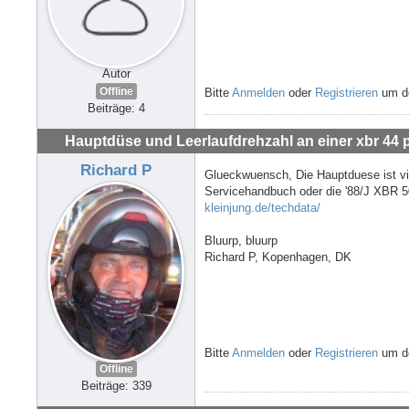
Autor
Offline
Bitte
Anmelden
oder
Registrieren
um de
Beiträge: 4
Hauptdüse und Leerlaufdrehzahl an einer xbr 44 
Richard P
Glueckwuensch, Die Hauptduese ist vi
Servicehandbuch oder die '88/J XBR 
kleinjung.de/techdata/
Bluurp, bluurp
Richard P, Kopenhagen, DK
Bitte
Anmelden
oder
Registrieren
um de
Offline
Beiträge: 339