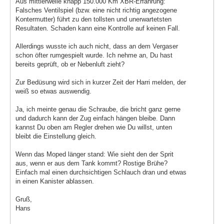
Aus mittlerweile knapp 150.000 Km XBR-Erfahrung:
Falsches Ventilspiel (bzw. eine nicht richtig angezogene
Kontermutter) führt zu den tollsten und unerwartetsten
Resultaten. Schaden kann eine Kontrolle auf keinen Fall.
Allerdings wusste ich auch nicht, dass an dem Vergaser
schon öfter rumgespielt wurde. Ich nehme an, Du hast
bereits geprüft, ob er Nebenluft zieht?
Zur Bedüsung wird sich in kurzer Zeit der Harri melden, der
weiß so etwas auswendig.
Ja, ich meinte genau die Schraube, die bricht ganz gerne
und dadurch kann der Zug einfach hängen bleibe. Dann
kannst Du oben am Regler drehen wie Du willst, unten
bleibt die Einstellung gleich.
Wenn das Moped länger stand: Wie sieht den der Sprit
aus, wenn er aus dem Tank kommt? Rostige Brühe?
Einfach mal einen durchsichtigen Schlauch dran und etwas
in einen Kanister ablassen.
Gruß,
Hans