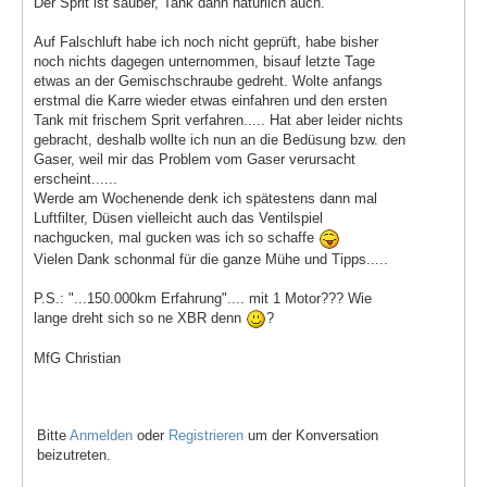
Der Sprit ist sauber, Tank dann natürlich auch.
Auf Falschluft habe ich noch nicht geprüft, habe bisher
noch nichts dagegen unternommen, bisauf letzte Tage
etwas an der Gemischschraube gedreht. Wolte anfangs
erstmal die Karre wieder etwas einfahren und den ersten
Tank mit frischem Sprit verfahren..... Hat aber leider nichts
gebracht, deshalb wollte ich nun an die Bedüsung bzw. den
Gaser, weil mir das Problem vom Gaser verursacht
erscheint......
Werde am Wochenende denk ich spätestens dann mal
Luftfilter, Düsen vielleicht auch das Ventilspiel
nachgucken, mal gucken was ich so schaffe
Vielen Dank schonmal für die ganze Mühe und Tipps.....
P.S.: "...150.000km Erfahrung".... mit 1 Motor??? Wie
lange dreht sich so ne XBR denn
?
MfG Christian
Bitte
Anmelden
oder
Registrieren
um der Konversation
beizutreten.