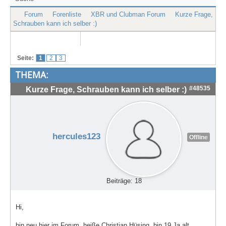
Treffen & Touren
Forum
Forenliste
XBR und Clubman Forum
Kurze Frage,
Schrauben kann ich selber :)
Cafe-Ecke
Suche
Seite:
1
2
3
THEMA:
#48535
Kurze Frage, Schrauben kann ich selber :)
hercules123
Offline
Beiträge: 18
Hi,
bin neu hier im Forum, heiße Christian Hüsing, bin 19 Ja alt,