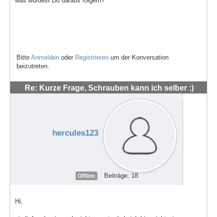
was würdest Du daraus folgern?
Bitte
Anmelden
oder
Registrieren
um der Konversation
beizutreten.
Re: Kurze Frage, Schrauben kann ich selber :)
#48554
hercules123
Beiträge: 18
Offline
Hi,