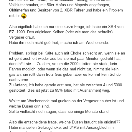
Vollblutschrauber, mit 50er Mofas und Mopeds angefangen,
Oldtimerfan und Besitzer von 2, XBR Fahrer und habe ein Problem
mit ihr
Also eigetlich habe ich nur eine kurze Frage, ich habe ein XBR von
EZ. 1990. Den originlaen Keihen (oder wie man das schreibt)
Vergaser drauf.
Habe ihn noch nicht geöffnet, mache ich am Wochenende.
Problem, springt bei Kälte auch mit Choke schlecht an, wenn sie an
ist geht auch oft wieder aus bis sie mal paar Minuten gedreht hat,
dann h#lt sie.... Zu dem, so um die 2000 stottert sie stark, kein
Fahren möglich, oder wenn sie das mal nicht tut, nimmt sie kein
gas an, sie rollt dann trotz Gas geben aber es kommt kein Schub
nach vorne.
Zu Anfang, ich habe gerade erst neu, hat sie zwischen 4 und 5000
gestottert, dies ist jetzt zu 95% (also mit Ausnahmen) weg.
Wollte am Wochenende mal gucken ob der Vergaser sauber ist und
welche Düsen drin sind.
Sollte vielleicht noch sagen, dass sie einige Monate stand.
Also die entscheidene frage, welche Düsen braucht sie original??
Habe manuellen Seilzugchoke, auf 34PS mit Ansaugblech im