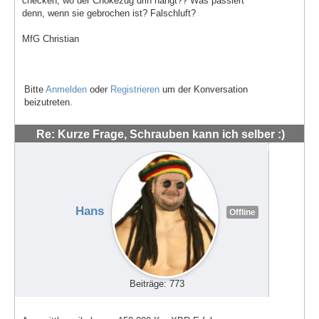
checken, wo der Chokezug drin hängt?? Was passiert
denn, wenn sie gebrochen ist? Falschluft?
MfG Christian
Bitte
Anmelden
oder
Registrieren
um der Konversation
beizutreten.
Re: Kurze Frage, Schrauben kann ich selber :)
#48540
Hans
Offline
Beiträge: 773