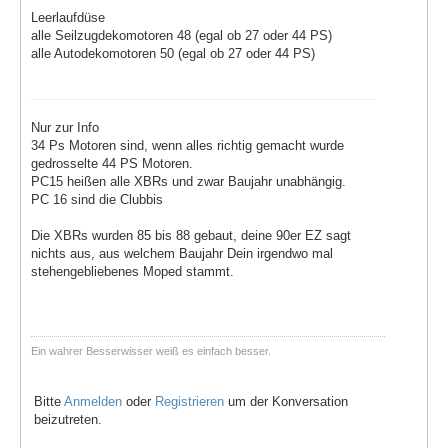
Leerlaufdüse
alle Seilzugdekomotoren 48 (egal ob 27 oder 44 PS)
alle Autodekomotoren 50 (egal ob 27 oder 44 PS)
Nur zur Info
34 Ps Motoren sind, wenn alles richtig gemacht wurde
gedrosselte 44 PS Motoren.
PC15 heißen alle XBRs und zwar Baujahr unabhängig.
PC 16 sind die Clubbis
Die XBRs wurden 85 bis 88 gebaut, deine 90er EZ sagt
nichts aus, aus welchem Baujahr Dein irgendwo mal
stehengebliebenes Moped stammt.
Ein wahrer Besserwisser weiß es einfach besser.
Bitte
Anmelden
oder
Registrieren
um der Konversation
beizutreten.