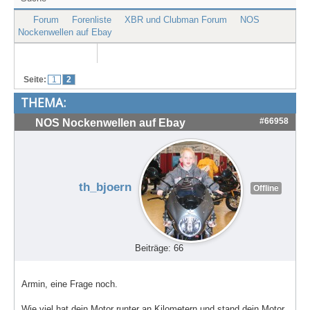
Treffen & Touren
Forum
Forenliste
XBR und Clubman Forum
NOS
Nockenwellen auf Ebay
Cafe-Ecke
Suche
Seite:
1
2
THEMA:
#66958
NOS Nockenwellen auf Ebay
th_bjoern
Offline
Beiträge: 66
Armin, eine Frage noch.
Wie viel hat dein Motor runter an Kilometern und stand dein Motor