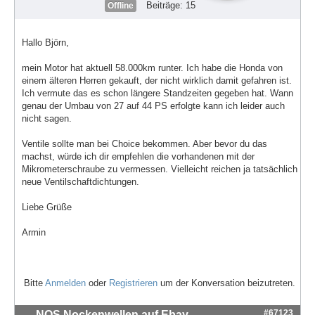
Beiträge: 15
Offline
Hallo Björn,
mein Motor hat aktuell 58.000km runter. Ich habe die Honda von
einem älteren Herren gekauft, der nicht wirklich damit gefahren ist.
Ich vermute das es schon längere Standzeiten gegeben hat. Wann
genau der Umbau von 27 auf 44 PS erfolgte kann ich leider auch
nicht sagen.
Ventile sollte man bei Choice bekommen. Aber bevor du das
machst, würde ich dir empfehlen die vorhandenen mit der
Mikrometerschraube zu vermessen. Vielleicht reichen ja tatsächlich
neue Ventilschaftdichtungen.
Liebe Grüße
Armin
Bitte
Anmelden
oder
Registrieren
um der Konversation beizutreten.
#67123
NOS Nockenwellen auf Ebay