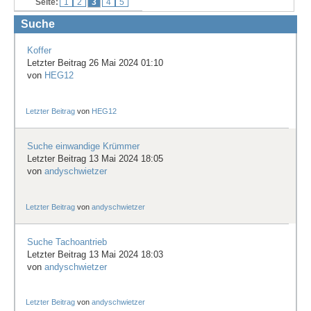
Seite:
1
2
3
4
5
Treffen & Touren
Suche
Cafe-Ecke
Koffer
Letzter Beitrag 26 Mai 2024 01:10
Suche
von
HEG12
Letzter Beitrag
von
HEG12
Suche einwandige Krümmer
Letzter Beitrag 13 Mai 2024 18:05
von
andyschwietzer
Letzter Beitrag
von
andyschwietzer
Suche Tachoantrieb
Letzter Beitrag 13 Mai 2024 18:03
von
andyschwietzer
Letzter Beitrag
von
andyschwietzer