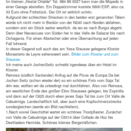
Im kleinen „Hostal Orialde" Tel. 984 89 0027 kann man die Mopeds in
einer Garage abstellen. Ein Doppelzimmer kostete 5600 ESP, also ca.
33 Euro ohne Frühstück. Der Ort ist wirklich schön.
Aufgrund der schlechten Strecken in den beiden erst genannten Tälern
würde ich nicht mehr in Berdún von der N240 nach Norden abfahren,
sondern erst ein Stück weiter westlich. da wo es nach Burgui abgeht.
Dann über Navascues von Süden her in das Valle de Salazar bis nach
Ochagavia. Für einen Abstecher oder eine Übernachtung auf jeden
Fall lohnend.
In dieser Gegend soll auch das am Yesa Stausee gelegene Kloster
Monasterio de Leyre sehenswert sein.
Bilder zum Kloster und zum
Stausee.
Ich meine auch JochenSeitz schreibt irgendwas über ein Hotel im
Kloster.
Reinosa (südlich Santander) Anflug auf die Picos de Europa Da bei
Jochen Seitz (schon wieder der) so ein schönes Foto vom Saja Tal
drin war, wollten wir da unbedingt mal durchfahren. Also von Reinosa,
am westlichen Ende des großen Ebro Stausees gelegen, bis Espinilla
und dann auf der C625 durch eben jenes Saja Tal bis zum Ort Valle de
Cabuérniga. Landschaftlich toll, aber auch eine Kopfschmerzstrecke
sondergleichen (werde ein Bild nachliefern).
1.Nach soviel Geschüttel wartet ein schönes Trostpflaster. Zunächst
von Valle de Cabuérniga auf der C6314 über Collado de Hoz bis
Desfiladero Hermida. Schönes kleines Bergsträßchen.