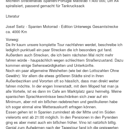
Michelin Straßenatlas Spanien/Portugal Maßstab 1:400 000, Din A4
spiralisiert, passend gemacht für Tankrucksack
Literatur
Josef Seitz - Spanien Motorrad - Edition Unterwegs Gesamtstrecke
ca. 4000 Km
Vorweg:
Da ihr kaum unsere komplette Tour nachfahren werdet, beschreibe ich
lediglich punktuell ein paar Strecken die ich besonders gut fand.
Außerdem auch Strecken, die ich beim nächsten Mal nicht mehr
fahren würde - haupsächlich wegen schlechtem Straßenzustand. Dazu
kommen einige Sehenswürdigkeiten und Unterkünfte.
Noch ein paar allgemeine Weisheiten (wie bei den Lottozahlen Ohne
Gewähr): Vor allem die etwas größeren Städte sind in ihren
Außenbezirken und Vororten oft so hässlich, dass man direkt weiter
fahren möchte. In der engen Innenstadt, mit dem Moped hat man ja
alle Vorteile, ist es dann im Cafe am Marktplatz ganz heimelig. Meine
spanischen Sprachkenntnisse beschränken sich zwar auf ein
Minimum, aber mit ein bißchen radebrechen und gestikulieren habe
ich sogar einmal eine Wetterauskunft erfragen können.
Essen gehen ist in Spanien zumindest ab der Mitte und im Süden
vielerorts erst ab 21:00 möglich. In den Pensionen in den Pyrenäen
ging es aber meist auch ein bißchen früher. Vino ist natürlich billig.
Genial zum Aufwärmen nach der Tagestour fand ich die preiswerten