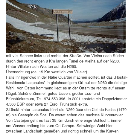
mit viel Schnee links und rechts der Straße. Von Vielha nach Süden
durch den recht engen 8 Km langen Tunel de Vielha auf der N230.
Hinter Villaler nach Westen auf die N260.
Übernachtung (ca. 15 Km westlich von Villaler)
Falls ihr irgendwo in der Nähe Quartier machen solltet, ist das „Hostal-
Residencia Laspaules" in gleichnamigem Ort auf der N260 die richtige
Wahl. Von Osten kommend liegt es in der Ortsmitte rechts auf einem
Hügel. Schöne Zimmer, gutes Essen, großer Ess- und
Frühstücksraum, Tel. 974 553 396. In 2001 kostete ein Doppelzimmer
4.500 ESP oder etwa 27 Euro, Frühstück extra.
2.Direkt hinter Laspaules führt die N260 über den Coll de Fadas (1470
m) bis Castejón de Sos. Da wartet schon das nächste Kurvenrevier.
Von Castejón geht es fast 35 Km durch eine enge Schlucht, immer
am Wasser entlang bis zum Ort Campo. Schwierige Wahl hier
zwischen Landschaft genießen und richtig schnell um die Kurven