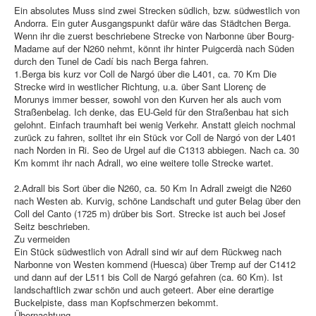
Ein absolutes Muss sind zwei Strecken südlich, bzw. südwestlich von
Andorra. Ein guter Ausgangspunkt dafür wäre das Städtchen Berga.
Wenn ihr die zuerst beschriebene Strecke von Narbonne über Bourg-
Madame auf der N260 nehmt, könnt ihr hinter Puigcerdà nach Süden
durch den Tunel de Cadí bis nach Berga fahren.
1.Berga bis kurz vor Coll de Nargó über die L401, ca. 70 Km Die
Strecke wird in westlicher Richtung, u.a. über Sant Llorenç de
Morunys immer besser, sowohl von den Kurven her als auch vom
Straßenbelag. Ich denke, das EU-Geld für den Straßenbau hat sich
gelohnt. Einfach traumhaft bei wenig Verkehr. Anstatt gleich nochmal
zurück zu fahren, solltet ihr ein Stück vor Coll de Nargó von der L401
nach Norden in Ri. Seo de Urgel auf die C1313 abbiegen. Nach ca. 30
Km kommt ihr nach Adrall, wo eine weitere tolle Strecke wartet.
2.Adrall bis Sort über die N260, ca. 50 Km In Adrall zweigt die N260
nach Westen ab. Kurvig, schöne Landschaft und guter Belag über den
Coll del Canto (1725 m) drüber bis Sort. Strecke ist auch bei Josef
Seitz beschrieben.
Zu vermeiden
Ein Stück südwestlich von Adrall sind wir auf dem Rückweg nach
Narbonne von Westen kommend (Huesca) über Tremp auf der C1412
und dann auf der L511 bis Coll de Nargó gefahren (ca. 60 Km). Ist
landschaftlich zwar schön und auch geteert. Aber eine derartige
Buckelpiste, dass man Kopfschmerzen bekommt.
Übernachtung