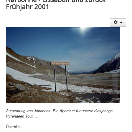
Frühjahr 2001
Treffen & Touren
Cafe-Ecke
Suche
Anmerkung von Johannes: Ein Apertiser für unsere diesjährige
Pyrenäeen Tour....
Überblick