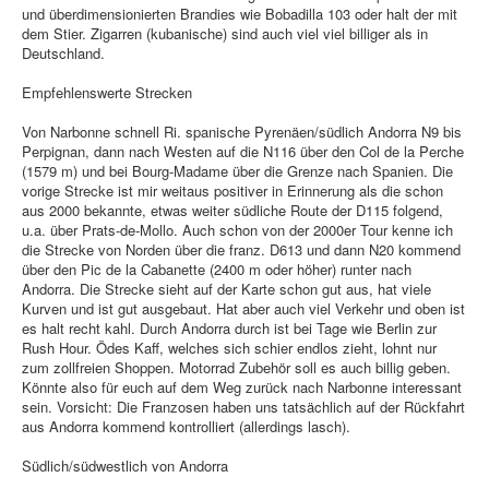
und überdimensionierten Brandies wie Bobadilla 103 oder halt der mit
dem Stier. Zigarren (kubanische) sind auch viel viel billiger als in
Deutschland.
Empfehlenswerte Strecken
Von Narbonne schnell Ri. spanische Pyrenäen/südlich Andorra N9 bis
Perpignan, dann nach Westen auf die N116 über den Col de la Perche
(1579 m) und bei Bourg-Madame über die Grenze nach Spanien. Die
vorige Strecke ist mir weitaus positiver in Erinnerung als die schon
aus 2000 bekannte, etwas weiter südliche Route der D115 folgend,
u.a. über Prats-de-Mollo. Auch schon von der 2000er Tour kenne ich
die Strecke von Norden über die franz. D613 und dann N20 kommend
über den Pic de la Cabanette (2400 m oder höher) runter nach
Andorra. Die Strecke sieht auf der Karte schon gut aus, hat viele
Kurven und ist gut ausgebaut. Hat aber auch viel Verkehr und oben ist
es halt recht kahl. Durch Andorra durch ist bei Tage wie Berlin zur
Rush Hour. Ödes Kaff, welches sich schier endlos zieht, lohnt nur
zum zollfreien Shoppen. Motorrad Zubehör soll es auch billig geben.
Könnte also für euch auf dem Weg zurück nach Narbonne interessant
sein. Vorsicht: Die Franzosen haben uns tatsächlich auf der Rückfahrt
aus Andorra kommend kontrolliert (allerdings lasch).
Südlich/südwestlich von Andorra