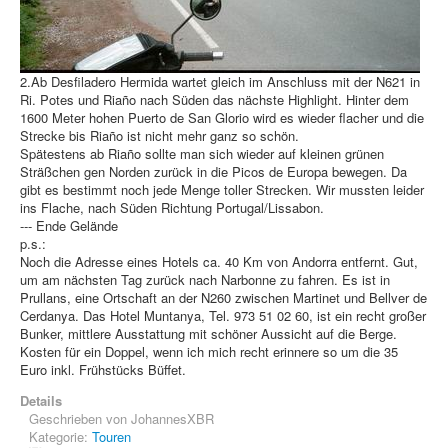
2.Ab Desfiladero Hermida wartet gleich im Anschluss mit der N621 in
Ri. Potes und Riaño nach Süden das nächste Highlight. Hinter dem
1600 Meter hohen Puerto de San Glorio wird es wieder flacher und die
Strecke bis Riaño ist nicht mehr ganz so schön.
Spätestens ab Riaño sollte man sich wieder auf kleinen grünen
Sträßchen gen Norden zurück in die Picos de Europa bewegen. Da
gibt es bestimmt noch jede Menge toller Strecken. Wir mussten leider
ins Flache, nach Süden Richtung Portugal/Lissabon.
--- Ende Gelände
p.s.:
Noch die Adresse eines Hotels ca. 40 Km von Andorra entfernt. Gut,
um am nächsten Tag zurück nach Narbonne zu fahren. Es ist in
Prullans, eine Ortschaft an der N260 zwischen Martinet und Bellver de
Cerdanya. Das Hotel Muntanya, Tel. 973 51 02 60, ist ein recht großer
Bunker, mittlere Ausstattung mit schöner Aussicht auf die Berge.
Kosten für ein Doppel, wenn ich mich recht erinnere so um die 35
Euro inkl. Frühstücks Büffet.
Details
Geschrieben von
JohannesXBR
Kategorie:
Touren