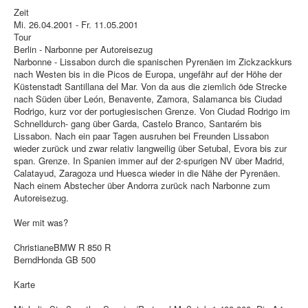
Zeit
Mi. 26.04.2001 - Fr. 11.05.2001
Tour
Berlin - Narbonne per Autoreisezug
Narbonne - Lissabon durch die spanischen Pyrenäen im Zickzackkurs
nach Westen bis in die Picos de Europa, ungefähr auf der Höhe der
Küstenstadt Santillana del Mar. Von da aus die ziemlich öde Strecke
nach Süden über León, Benavente, Zamora, Salamanca bis Ciudad
Rodrigo, kurz vor der portugiesischen Grenze. Von Ciudad Rodrigo im
Schnelldurch- gang über Garda, Castelo Branco, Santarém bis
Lissabon. Nach ein paar Tagen ausruhen bei Freunden Lissabon
wieder zurück und zwar relativ langweilig über Setubal, Evora bis zur
span. Grenze. In Spanien immer auf der 2-spurigen NV über Madrid,
Calatayud, Zaragoza und Huesca wieder in die Nähe der Pyrenäen.
Nach einem Abstecher über Andorra zurück nach Narbonne zum
Autoreisezug.
Wer mit was?
ChristianeBMW R 850 R
BerndHonda GB 500
Karte