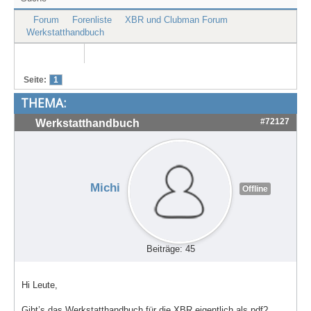
Treffen & Touren
Forum
Forenliste
XBR und Clubman Forum
Werkstatthandbuch
Cafe-Ecke
Suche
Seite:
1
THEMA:
#72127
Werkstatthandbuch
Michi
Offline
Beiträge: 45
Hi Leute,
Gibt’s das Werkstatthandbuch für die XBR eigentlich als pdf?