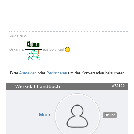
Viele Grüße
Oskar mit
aus Dortmund
Bitte
Anmelden
oder
Registrieren
um der Konversation beizutreten.
#72129
Werkstatthandbuch
Michi
Offline