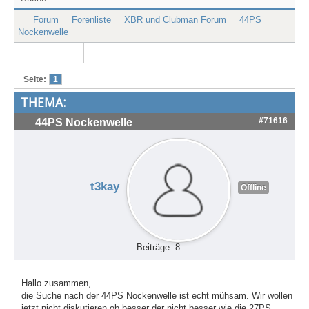
Treffen & Touren
Forum
Forenliste
XBR und Clubman Forum
44PS
Nockenwelle
Cafe-Ecke
Suche
Seite:
1
THEMA:
#71616
44PS Nockenwelle
t3kay
Offline
Beiträge: 8
Hallo zusammen,
die Suche nach der 44PS Nockenwelle ist echt mühsam. Wir wollen
jetzt nicht diskutieren ob besser der nicht besser wie die 27PS