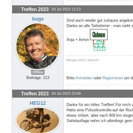
Treffen 2023
03 Jul 2023 13:23
bugs
Sind auch wieder gut zuhause angekomm
Danke an alle Teilnehmer - man sieht s
Anja + Armin
Morgen wird´s besser!
Offline
Beiträge: 213
Bitte
Anmelden
oder
Registrieren
um de
Treffen 2023
04 Jul 2023 23:00
HEG12
Danke für ein tolles Treffen! Für mich
Hatte eine Polizeikontrolle-auf der Rüc
etwas irritiert, aber nach 809 km insg
Sattelauflage nehm ich allerdings ger