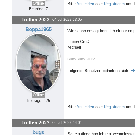
Offline
Bitte
Anmelden
oder
Registrieren
um de
Beiträge: 7
Treffen 2023
04 Jul 2023 23:05
Boppa1965
Wie schon gesagt kann ich dir nur empf
Lieben Gruß
Michael
Blubb Blubb Grüße
Folgende Benutzer bedankten sich:
H
Offline
Beiträge: 126
Bitte
Anmelden
oder
Registrieren
um de
Treffen 2023
05 Jul 2023 14:01
bugs
Sattelauflage hab ich mal weggelassen