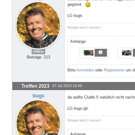
gegönnt .
LG bugs
Morgen wird´s besser!
Anhänge:
Offline
Beiträge: 213
Bitte
Anmelden
oder
Registrieren
um de
Treffen 2023
07 Jul 2023 18:49
bugs
da wollte Clubbi II natürlich nicht n
LG bugs:gb:
Morgen wird´s besser!
Anhänge: