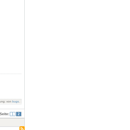
rung: von
bugs
.
Seite:
1
2