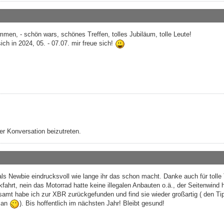
en, - schön wars, schönes Treffen, tolles Jubiläum, tolle Leute!
ich in 2024, 05. - 07.07. mir freue sich!
r Konversation beizutreten.
 als Newbie eindrucksvoll wie lange ihr das schon macht. Danke auch für tolle
kfahrt, nein das Motorrad hatte keine illegalen Anbauten o.ä., der Seitenwind 
esamt habe ich zur XBR zurückgefunden und find sie wieder großartig ( den Tip
n an
). Bis hoffentlich im nächsten Jahr! Bleibt gesund!