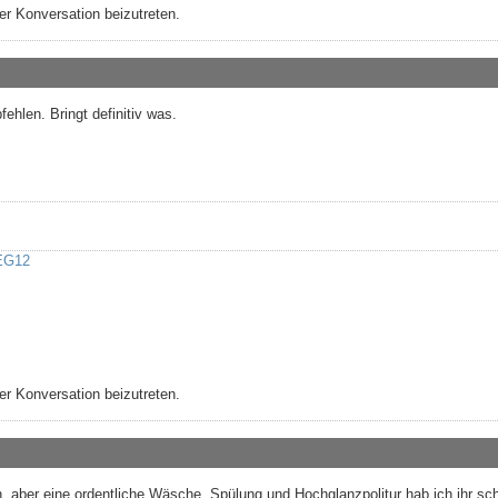
r Konversation beizutreten.
ehlen. Bringt definitiv was.
EG12
r Konversation beizutreten.
, aber eine ordentliche Wäsche, Spülung und Hochglanzpolitur hab ich ihr sc