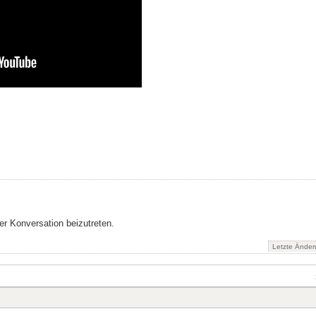
r Konversation beizutreten.
Letzte Ände