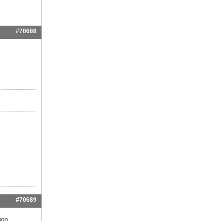
#70688
#70689
hon