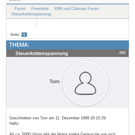
Treffen & Touren
Forum
Forenliste
XBR und Clubman Forum
Steuerkettenspannung
Cafe-Ecke
Suche
Seite:
1
THEMA:
#62
Steuerkettenspannung
Tom
Geschrieben von Tom am 11. Dezember 1999 20:10:29:
Hallo,
Ab ca. 5000 U/min gibt der Motor starke Geräusche von sich.