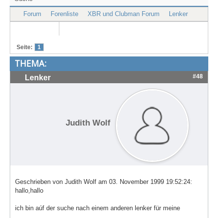
Treffen & Touren
Forum
Forenliste
XBR und Clubman Forum
Lenker
Cafe-Ecke
Suche
Seite:
1
THEMA:
#48
Lenker
Judith Wolf
Geschrieben von Judith Wolf am 03. November 1999 19:52:24:
hallo,hallo
ich bin aúf der suche nach einem anderen lenker für meine