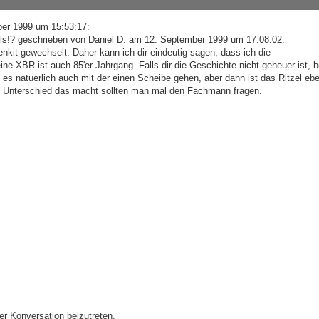
er 1999 um 15:53:17:
zels!? geschrieben von Daniel D. am 12. September 1999 um 17:08:02:
nkit gewechselt. Daher kann ich dir eindeutig sagen, dass ich die
e XBR ist auch 85'er Jahrgang. Falls dir die Geschichte nicht geheuer ist, b
lte es natuerlich auch mit der einen Scheibe gehen, aber dann ist das Ritzel eb
n Unterschied das macht sollten man mal den Fachmann fragen.
r Konversation beizutreten.