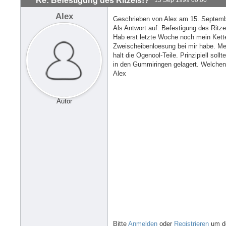
Re: Befestigung des Ritzels!?
Alex
Geschrieben von Alex am 15. Septemb
Als Antwort auf: Befestigung des Rit
Hab erst letzte Woche noch mein Kette
Zweischeibenloesung bei mir habe. Mein
halt die Ogenool-Teile. Prinzipiell sol
in den Gummiringen gelagert. Welche
Alex
Autor
Bitte
Anmelden
oder
Registrieren
um de