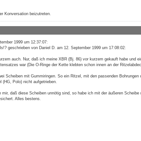
r Konversation beizutreten.
ptember 1999 um 12:37:07:
zels!? geschrieben von Daniel D. am 12. September 1999 um 17:08:02:
 kurzem auch. Nur, daß ich meine XBR (Bj. 86) vor kurzem gekauft habe und ei
tensatzes war (Die O-Ringe der Kette klebten schon innen an der Ritzelabde
wei Scheiben mit Gummiringen. So ein Ritzel, mit den passenden Bohrungen 
(HG, Polo) nicht aufgetrieben.
 mir, daß diese Scheiben unnötig sind, so habe ich mit der äußeren Scheibe 
ichert. Alles bestens.