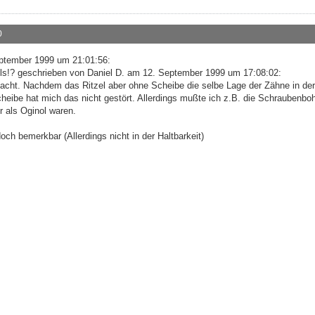
0
ptember 1999 um 21:01:56:
zels!? geschrieben von Daniel D. am 12. September 1999 um 17:08:02:
acht. Nachdem das Ritzel aber ohne Scheibe die selbe Lage der Zähne in der
cheibe hat mich das nicht gestört. Allerdings mußte ich z.B. die Schraubenbo
r als Oginol waren.
och bemerkbar (Allerdings nicht in der Haltbarkeit)