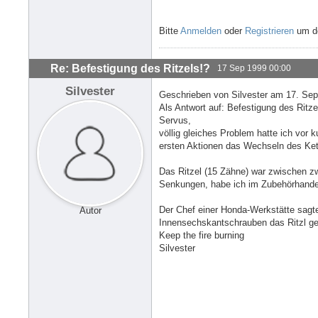
Bitte
Anmelden
oder
Registrieren
um de
Re: Befestigung des Ritzels!?
17 Sep 1999 00:00
Silvester
Geschrieben von Silvester am 17. Se
Als Antwort auf: Befestigung des Rit
Servus,
völlig gleiches Problem hatte ich vor
ersten Aktionen das Wechseln des Ket
Das Ritzel (15 Zähne) war zwischen z
Senkungen, habe ich im Zubehörhandel 
Der Chef einer Honda-Werkstätte sagte
Autor
Innensechskantschrauben das Ritzl ges
Keep the fire burning
Silvester