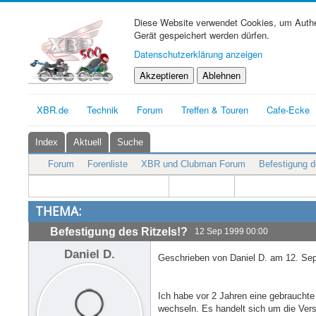
Diese Website verwendet Cookies, um Authen
Gerät gespeichert werden dürfen.
Datenschutzerklärung anzeigen
Akzeptieren
Ablehnen
XBR.de
Technik
Forum
Treffen & Touren
Cafe-Ecke
Index
Aktuell
Suche
Forum
Forenliste
XBR und Clubman Forum
Befestigung d
THEMA:
Befestigung des Ritzels!?
12 Sep 1999 00:00
Daniel D.
Geschrieben von Daniel D. am 12. Se
Ich habe vor 2 Jahren eine gebraucht
wechseln. Es handelt sich um die Vers