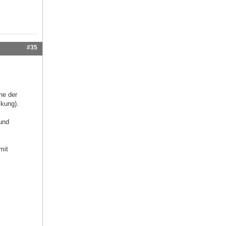
#35
ne der
ckung).
und
mit