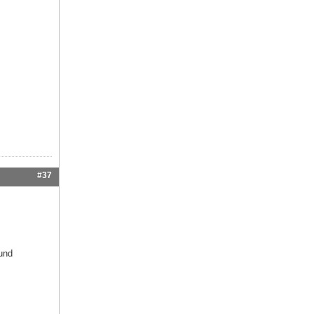
#37
und