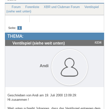
Treffen & Touren
Forum
Forenliste
XBR und Clubman Forum
Ventilspiel
(siehe weit unten)
Cafe-Ecke
Suche
Seite:
1
THEMA:
#234
Ventilspiel (siehe weit unten)
Andi
Geschrieben von Andi am 19. Juli 2000 13:09:29:
Hi zusammen !
Weit unten schreibt Johannes, dass das Ventilspiel entgegen dem