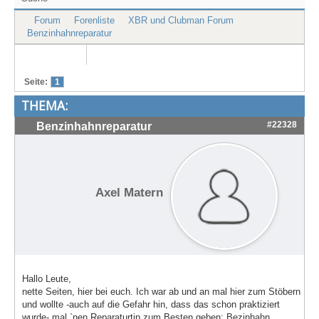
Treffen & Touren
Forum
Forenliste
XBR und Clubman Forum
Benzinhahnreparatur
Cafe-Ecke
Suche
Seite:
1
THEMA:
#22328
Benzinhahnreparatur
Axel Matern
Hallo Leute,
nette Seiten, hier bei euch. Ich war ab und an mal hier zum Stöbern
und wollte -auch auf die Gefahr hin, dass das schon praktiziert
wurde- mal `nen Reparaturtip zum Besten geben: Bezinhahn....