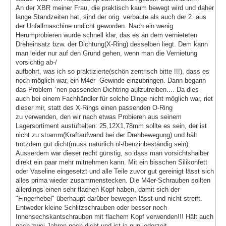
An der XBR meiner Frau, die praktisch kaum bewegt wird und daher
lange Standzeiten hat, sind der orig. verbaute als auch der 2. aus
der Unfallmaschine undicht geworden. Nach ein wenig
Herumprobieren wurde schnell klar, das es an dem vernieteten
Dreheinsatz bzw. der Dichtung(X-Ring) desselben liegt. Dem kann
man leider nur auf den Grund gehen, wenn man die Vernietung
vorsichtig ab-/
aufbohrt, was ich so praktizierte(schön zentrisch bitte !!!), dass es
noch möglich war, ein M4er -Gewinde einzubringen. Dann begann
das Problem `nen passenden Dichtring aufzutreiben.... Da dies
auch bei einem Fachhändler für solche Dinge nicht möglich war, riet
dieser mir, statt des X-Rings einen passenden O-Ring
zu verwenden, den wir nach etwas Probieren aus seinem
Lagersortiment austüftelten: 25,12X1,78mm sollte es sein, der ist
nicht zu stramm(Kraftaufwand bei der Drehbewegung) und hält
trotzdem gut dicht(muss natürlich öl-/benzinbeständig sein).
Ausserdem war dieser recht günstig, so dass man vorsichtshalber
direkt ein paar mehr mitnehmen kann. Mit ein bisschen Silikonfett
oder Vaseline eingesetzt und alle Teile zuvor gut gereinigt lässt sich
alles prima wieder zusammenstecken. Die M4er-Schrauben sollten
allerdings einen sehr flachen Kopf haben, damit sich der
"Fingerhebel" überhaupt darüber bewegen lässt und nicht streift.
Entweder kleine Schlitzschrauben oder besser noch
Innensechskantschrauben mit flachem Kopf verwenden!!! Hält auch
nach zwei Jahren noch dicht und ist ja nun jederzeit