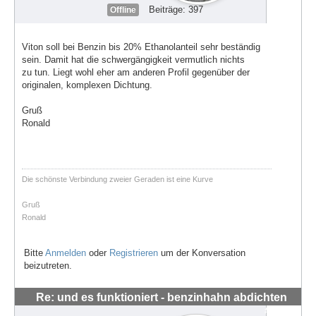
Beiträge: 397
Offline
Viton soll bei Benzin bis 20% Ethanolanteil sehr beständig
sein. Damit hat die schwergängigkeit vermutlich nichts
zu tun. Liegt wohl eher am anderen Profil gegenüber der
originalen, komplexen Dichtung.
Gruß
Ronald
Die schönste Verbindung zweier Geraden ist eine Kurve
Gruß
Ronald
Bitte
Anmelden
oder
Registrieren
um der Konversation
beizutreten.
Re: und es funktioniert - benzinhahn abdichten
#56285