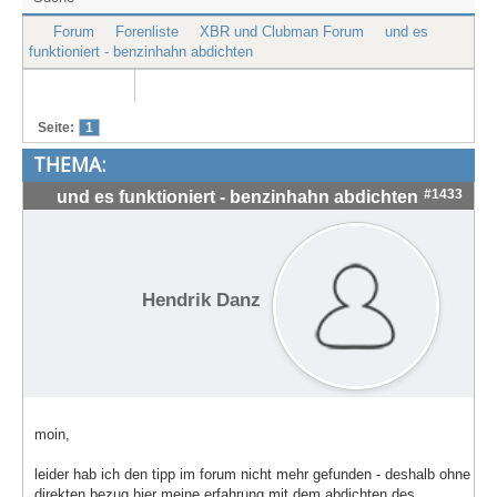
Treffen & Touren
Forum
Forenliste
XBR und Clubman Forum
und es
funktioniert - benzinhahn abdichten
Cafe-Ecke
Suche
Seite:
1
THEMA:
#1433
und es funktioniert - benzinhahn abdichten
Hendrik Danz
moin,
leider hab ich den tipp im forum nicht mehr gefunden - deshalb ohne
direkten bezug hier meine erfahrung mit dem abdichten des