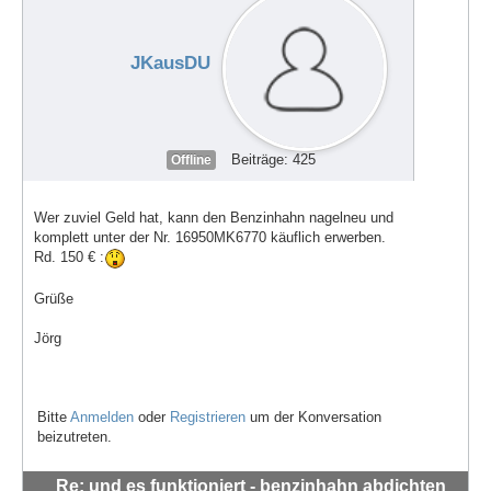
JKausDU
Beiträge: 425
Offline
Wer zuviel Geld hat, kann den Benzinhahn nagelneu und
komplett unter der Nr. 16950MK6770 käuflich erwerben.
Rd. 150 € :
Grüße
Jörg
Bitte
Anmelden
oder
Registrieren
um der Konversation
beizutreten.
Re: und es funktioniert - benzinhahn abdichten