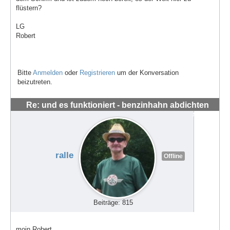
flüstern?
LG
Robert
Bitte
Anmelden
oder
Registrieren
um der Konversation
beizutreten.
Re: und es funktioniert - benzinhahn abdichten
#62666
ralle
Offline
Beiträge: 815
moin Robert,