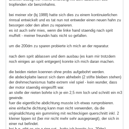
tropfenden xbr benzinhahns.
bei meiner xbr (bj 1988) hatte sich dies zu einem kontinuierlichen
rinnsal entwickelt und es tat nun not entweder einen neuen hahn zu
besorgen oder den alten zu reparieren.
es ist auch sehr mies, wenn die linke hand staendig nach sprit
muffelt - meiner freundin hats nicht so gefallen.
um die 200dm zu sparen probierte ich mich an der reparatur.
nach dem sprit ablassen und dem ausbau (es kam mir trotzdem
noch einiges an sprit entgegen) konnte ich mich daran machen.
die beiden nieten koennen ohne probs aufgebohrt werden.
die abdeckplatte laesst sich dann abhebeln (2 stifte bleiben stehen)
der drehmechanismus hatte extrem viel spiel - kein wunder, dass
der motor staendig eingesifft war.
an stelle der nieten bohrte ich je ein 2,5 mm loch und schnitt ein m3
gewinde.
fuer die eigentliche abdichtung musste ich etwas rumprobieren.
eine einfache dichtung kann man nicht verwenden, da die
originaldichtung ein gummiring mit rechteckigen querschnitt inkl. 2
kleiner lippen ist (bei mir nicht mehr sehr ausgepraegt), der sich in
einer nut befindet.
bei h.g. gibt es ein o-ring set - hatte ich bereits (ca. 20dm).