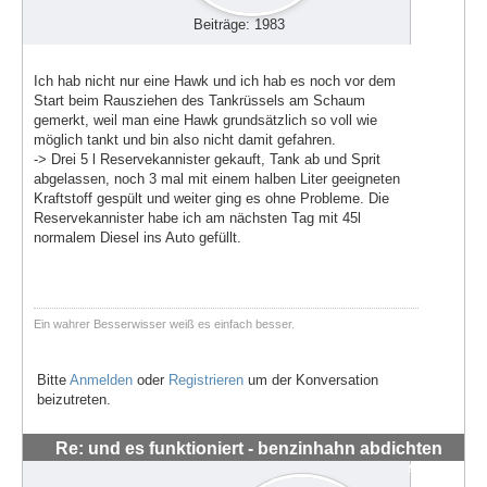
Beiträge: 1983
Ich hab nicht nur eine Hawk und ich hab es noch vor dem
Start beim Rausziehen des Tankrüssels am Schaum
gemerkt, weil man eine Hawk grundsätzlich so voll wie
möglich tankt und bin also nicht damit gefahren.
-> Drei 5 l Reservekannister gekauft, Tank ab und Sprit
abgelassen, noch 3 mal mit einem halben Liter geeigneten
Kraftstoff gespült und weiter ging es ohne Probleme. Die
Reservekannister habe ich am nächsten Tag mit 45l
normalem Diesel ins Auto gefüllt.
Ein wahrer Besserwisser weiß es einfach besser.
Bitte
Anmelden
oder
Registrieren
um der Konversation
beizutreten.
Re: und es funktioniert - benzinhahn abdichten
#56318