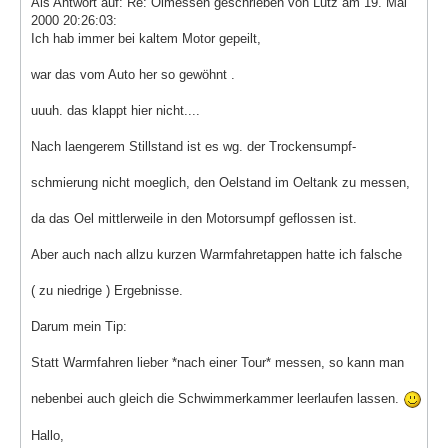
Als Antwort auf: Re: Ölmessen geschrieben von Lutz am 19. Mai
2000 20:26:03:
Ich hab immer bei kaltem Motor gepeilt,
war das vom Auto her so gewöhnt .
uuuh. das klappt hier nicht....
Nach laengerem Stillstand ist es wg. der Trockensumpf-
schmierung nicht moeglich, den Oelstand im Oeltank zu messen,
da das Oel mittlerweile in den Motorsumpf geflossen ist.
Aber auch nach allzu kurzen Warmfahretappen hatte ich falsche
( zu niedrige ) Ergebnisse.
Darum mein Tip:
Statt Warmfahren lieber *nach einer Tour* messen, so kann man
nebenbei auch gleich die Schwimmerkammer leerlaufen lassen.
Hallo,