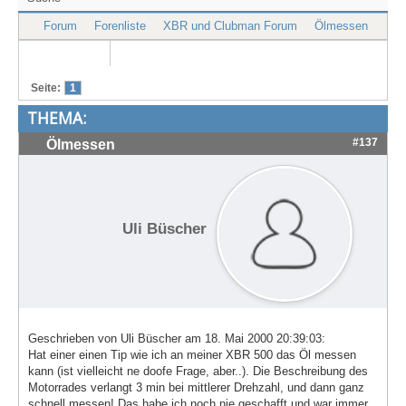
Treffen & Touren
Forum
Forenliste
XBR und Clubman Forum
Ölmessen
Cafe-Ecke
Suche
Seite:
1
THEMA:
#137
Ölmessen
Uli Büscher
Geschrieben von Uli Büscher am 18. Mai 2000 20:39:03:
Hat einer einen Tip wie ich an meiner XBR 500 das Öl messen
kann (ist vielleicht ne doofe Frage, aber..). Die Beschreibung des
Motorrades verlangt 3 min bei mittlerer Drehzahl, und dann ganz
schnell messen! Das habe ich noch nie geschafft und war immer