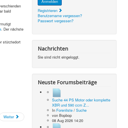
Anmelden
verschienden
Registrieren
r bald
Benutzername vergessen?
Passwort vergessen?
rmutigt
e
. Der nächste
r stürztedort
Nachrichten
Sie sind nicht eingeloggt.
Neuste Forumsbeiträge
Suche 44 PS Motor oder komplette
XBR und 590 ccm Z...
In
Forenliste
/
Suche
von
Bopbop
Weiter
08 Aug 2026 14:20