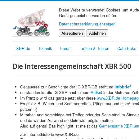
Diese Website verwendet Cookies, um Authen
Gerät gespeichert werden dürfen.
Datenschutzerklärung anzeigen
Akzeptieren
Ablehnen
XBR.de
Technik
Forum
Treffen & Touren
Cafe-Ecke
Die Interessengemeinschaft XBR 500
Genaueres zur Geschichte der IG XBR/GB steht im
Infobrief
entstanden ist die IG XBR nach einem
Artikel
in der Motorrad Zeit
Im Prinzip wird das ganze jetzt über diese
www.XBR.de Homepag
Es gibt z.B. Winter- und Sommertreffen, Pfingstour und eineAlpen
putzen ;-)
Mitarbeit und Vorschläge bei Treffen oder der Seite sind im Sinne
und da wir den Aufwand so klein wie möglich halten.
Also auf gehts! Das high light ist meist das
Gemeinsame XBR und 
Zur Internethistorie www.XBR.de: