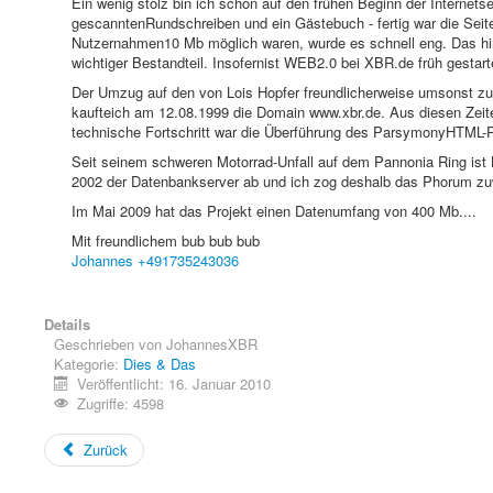
Ein wenig stolz bin ich schon auf den frühen Beginn der Internetse
gescanntenRundschreiben und ein Gästebuch - fertig war die Sei
Nutzernahmen10 Mb möglich waren, wurde es schnell eng. Das 
wichtiger Bestandteil. Insofernist WEB2.0 bei XBR.de früh gestart
Der Umzug auf den von Lois Hopfer freundlicherweise umsonst zur
kaufteich am 12.08.1999 die Domain www.xbr.de. Aus diesen Zeit
technische Fortschritt war die Überführung des ParsymonyHTM
Seit seinem schweren Motorrad-Unfall auf dem Pannonia Ring ist Lo
2002 der Datenbankserver ab und ich zog deshalb das Phorum 
Im Mai 2009 hat das Projekt einen Datenumfang von 400 Mb....
Mit freundlichem bub bub bub
Johannes +491735243036
Details
Geschrieben von
JohannesXBR
Kategorie:
Dies & Das
Veröffentlicht: 16. Januar 2010
Zugriffe: 4598
Zurück