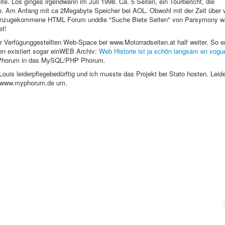
ite. Los ginges irgendwann im Juli 1998. Ca. 5 Seiten, ein Tourbericht, die
te. Am Anfang mit ca 2Megabyte Speicher bei AOL. Obwohl mit der Zeit über 
hinzugekommene HTML Forum unddie "Suche Biete Seiten" von Parsymony wa
et!
 Verfügunggestellten Web-Space bei www.Motorradseiten.at half weiter. So e
en existiert sogar einWEB Archiv:
Web Historie ist ja schön langsam en vogu
L-Phorum in das MySQL/PHP Phorum.
uis leiderpflegebedürftig und ich musste das Projekt bei Stato hosten. Leide
zuwww.myphorum.de um.