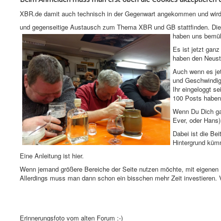
XBR.de damit auch technisch in der Gegenwart angekommen und wird au
und gegenseitige Austausch zum Thema XBR und GB stattfinden. Die Fun
haben uns bemüh
Es ist jetzt ganz
haben den Neusta
Auch wenn es jet
und Geschwindig
Ihr eingeloggt s
100 Posts haben 
Wenn Du Dich gan
Ever, oder Hans)
Dabei ist die Be
Hintergrund küm
Eine Anleitung ist hier.
Wenn jemand größere Bereiche der Seite nutzen möchte, mit eigenen Un
Allerdings muss man dann schon ein bisschen mehr Zeit investieren.
Erinnerungsfoto vom alten Forum :-)