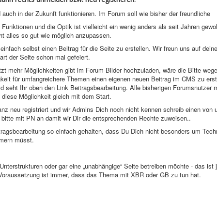
ch in der Zukunft funktionieren. Im Forum soll wie bisher der freundliche
ktionen und die Optik ist vielleicht ein wenig anders als seit Jahren gewoh
t alles so gut wie möglich anzupassen.
 einfach selbst einen Beitrag für die Seite zu erstellen. Wir freun uns auf dein
rt der Seite schon mal gefeiert.
zt mehr Möglichkeiten gibt im Forum Bilder hochzuladen, wäre die Bitte weg
keit für umfangreichere Themen einen eigenen neuen Beitrag im CMS zu erst
eid seht Ihr oben den Link Beitragsbearbeitung. Alle bisherigen Forumsnutzer 
diese Möglichkeit gleich mit dem Start.
z neu registriert und wir Admins Dich noch nicht kennen schreib einen von 
 bitte mit PN an damit wir Dir die entsprechenden Rechte zuweisen..
itragsbearbeitung so einfach gehalten, dass Du Dich nicht besonders um Tec
mern müsst.
terstrukturen oder gar eine „unabhängige“ Seite betreiben möchte - das ist j
 Voraussetzung ist immer, dass das Thema mit XBR oder GB zu tun hat.