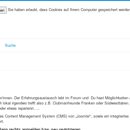
Sie haben erlaubt, dass Cookies auf Ihrem Computer gespeichert werden
nen
Suche
/innen. Der Erfahrungsaustausch lebt im Forum und Du hast Möglichkeiten 
h lokal irgendwo trefft also z.B. Clubmanfreunde Franken oder Südwestbären
der etwas reparierst…..
ues Content Management System (CMS) von „Joomla!“, sowie ein integrierte
rt.
nn rechts anmelden bzw. neu registrieren.