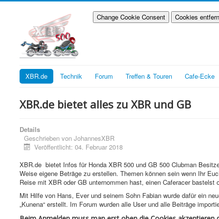
Change Cookie Consent
Cookies entfer
XBR.de
Technik
Forum
Treffen & Touren
Cafe-Ecke
XBR.de bietet alles zu XBR und GB
Details
Geschrieben von
JohannesXBR
Veröffentlicht: 04. Februar 2018
XBR.de bietet Infos für Honda XBR 500 und GB 500 Clubman Besitzer
Weise eigene Beträge zu erstellen. Themen können sein wenn Ihr Euc
Reise mit XBR oder GB unternommen hast, einen Caferacer bastelst o
Mit Hilfe von Hans, Ever und seinem Sohn Fabian wurde dafür ein ne
„Kunena“ erstellt. Im Forum wurden alle User und alle Beiträge importie
Beim Anmelden muss man erst oben die Cookies akzeptieren da