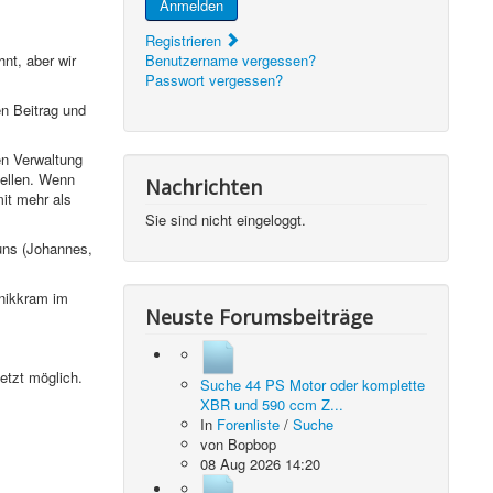
Anmelden
Registrieren
nt, aber wir
Benutzername vergessen?
Passwort vergessen?
en Beitrag und
en Verwaltung
ellen. Wenn
Nachrichten
mit mehr als
Sie sind nicht eingeloggt.
uns (Johannes,
hnikkram im
Neuste Forumsbeiträge
etzt möglich.
Suche 44 PS Motor oder komplette
XBR und 590 ccm Z...
In
Forenliste
/
Suche
von
Bopbop
08 Aug 2026 14:20