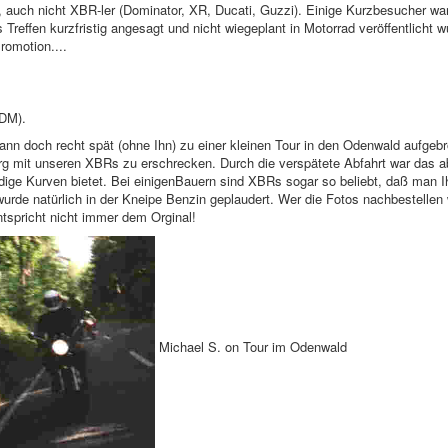
 auch nicht XBR-ler (Dominator, XR, Ducati, Guzzi). Einige Kurzbesucher war
reffen kurzfristig angesagt und nicht wiegeplant in Motorrad veröffentlicht w
romotion....
 DM).
nn doch recht spät (ohne Ihn) zu einer kleinen Tour in den Odenwald aufgeb
nberg mit unseren XBRs zu erschrecken. Durch die verspätete Abfahrt war das a
dige Kurven bietet. Bei einigenBauern sind XBRs sogar so beliebt, daß man 
rde natürlich in der Kneipe Benzin geplaudert. Wer die Fotos nachbestellen wi
ntspricht nicht immer dem Orginal!
Michael S. on Tour im Odenwald