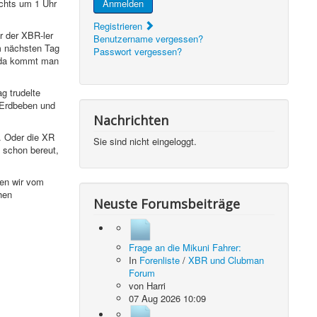
achts um 1 Uhr
Anmelden
Registrieren
r der XBR-ler
Benutzername vergessen?
m nächsten Tag
Passwort vergessen?
, da kommt man
g trudelte
 Erdbeben und
Nachrichten
. Oder die XR
Sie sind nicht eingeloggt.
 schon bereut,
hen wir vom
hen
Neuste Forumsbeiträge
Frage an die Mikuni Fahrer:
In
Forenliste
/
XBR und Clubman
Forum
von
Harri
07 Aug 2026 10:09