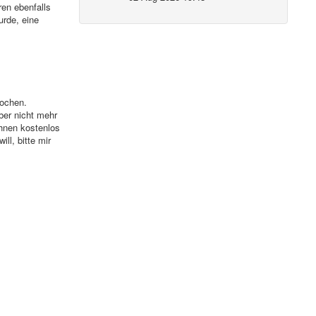
en ebenfalls
urde, eine
rochen.
ber nicht mehr
Ihnen kostenlos
ll, bitte mir