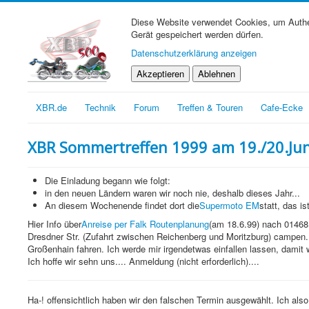
Diese Website verwendet Cookies, um Authen
Gerät gespeichert werden dürfen.
Datenschutzerklärung anzeigen
Akzeptieren
Ablehnen
XBR.de
Technik
Forum
Treffen & Touren
Cafe-Ecke
XBR Sommertreffen 1999 am 19./20.Jun
Die Einladung begann wie folgt:
in den neuen Ländern waren wir noch nie, deshalb dieses Jahr...
An diesem Wochenende findet dort die
Supermoto EM
statt, das i
Hier Info über
Anreise per Falk Routenplanung
(am 18.6.99) nach 01468
Dresdner Str. (Zufahrt zwischen Reichenberg und Moritzburg) campe
Großenhain fahren. Ich werde mir irgendetwas einfallen lassen, damit w
Ich hoffe wir sehn uns.... Anmeldung (nicht erforderlich)....
Ha-! offensichtlich haben wir den falschen Termin ausgewählt. Ich al