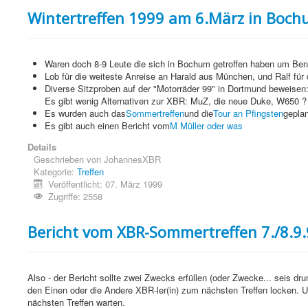
Wintertreffen 1999 am 6.März in Boc
Waren doch 8-9 Leute die sich in Bochum getroffen haben um Be
Lob für die weiteste Anreise an Harald aus München, und Ralf für
Diverse Sitzproben auf der "Motorräder 99" in Dortmund beweisen
Es gibt wenig Alternativen zur XBR: MuZ, die neue Duke, W650 ?
Es wurden auch das
Sommertreffen
und die
Tour an Pfingsten
geplan
Es gibt auch einen Bericht vom
M Müller oder was
Details
Geschrieben von
JohannesXBR
Kategorie:
Treffen
Veröffentlicht: 07. März 1999
Zugriffe: 2558
Bericht vom XBR-Sommertreffen 7./8.9
Also - der Bericht sollte zwei Zwecks erfüllen (oder Zwecke... seis d
den Einen oder die Andere XBR-ler(in) zum nächsten Treffen locken. 
nächsten Treffen warten.