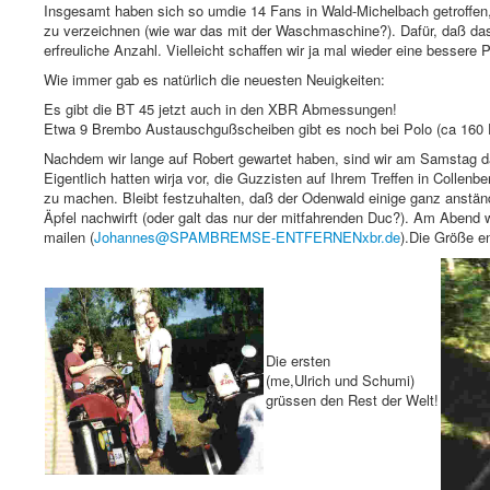
Insgesamt haben sich so umdie 14 Fans in Wald-Michelbach getroffen,
zu verzeichnen (wie war das mit der Waschmaschine?). Dafür, daß das T
erfreuliche Anzahl. Vielleicht schaffen wir ja mal wieder eine bessere P
Wie immer gab es natürlich die neuesten Neuigkeiten:
Es gibt die BT 45 jetzt auch in den XBR Abmessungen!
Etwa 9 Brembo Austauschgußscheiben gibt es noch bei Polo (ca 160
Nachdem wir lange auf Robert gewartet haben, sind wir am Samstag da
Eigentlich hatten wirja vor, die Guzzisten auf Ihrem Treffen in Colle
zu machen. Bleibt festzuhalten, daß der Odenwald einige ganz anstän
Äpfel nachwirft (oder galt das nur der mitfahrenden Duc?). Am Abend wu
mailen (
Johannes@SPAMBREMSE-ENTFERNENxbr.de
).Die Größe e
Die ersten
(me,Ulrich und Schumi)
grüssen den Rest der Welt!