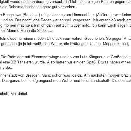
gkeit wurde dadurch derartig versaut, daß ich nach einigen Pausen gegen n
h die Daheimgebliebenen ganz gut verstehen.
en Bungalows (Bauden..) reingelassen zum Übernachten. (Außer mir war keine
ck und so. Der nächtliche Regen war schnell vergessen. Ich entschloß mich a
stag morgen machte ich mich dann auf zum Supermoto. Ich kann Euch sagen
ne? Mann-o-Mann die Slides.....
tteln diese nur einen müden Eindruck vom wahren Geschehen. So gegen Mitta
gefunden (ja ja ich weiß, das Wetter, die Prüfungen, Urlaub, Mopped kaputt,
Die Prämierte mit Einarmschwinge und so von Lutz Klingner aus Großenhain
l eine XBR frisieren würde. Also hatten wir einigen Spaß. Etwas haben wir es
ty da...
d Innenstadt von Dresden. Ganz schön was los da. Am nächsten morgen brac
. Das ganze bei richtig angenehmen Wetter und toller Landschaft. Die deutsc
chste Mal dabei.