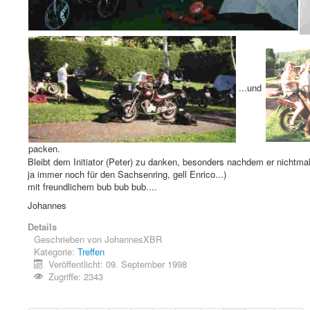
...und
packen.
Bleibt dem Initiator (Peter) zu danken, besonders nachdem er nichtmal
ja immer noch für den Sachsenring, gell Enrico...)
mit freundlichem bub bub bub....
Johannes
Details
Geschrieben von
JohannesXBR
Kategorie:
Treffen
Veröffentlicht: 09. September 1998
Zugriffe: 2343