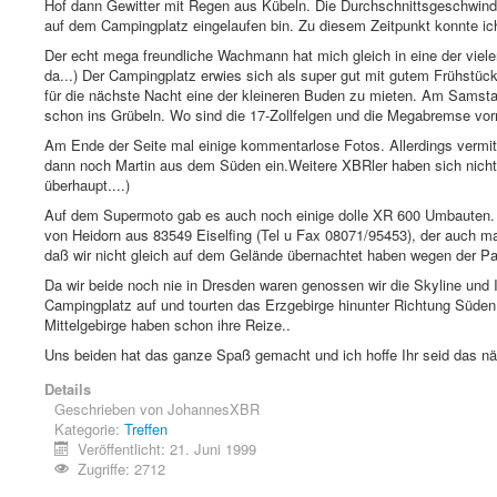
Hof dann Gewitter mit Regen aus Kübeln. Die Durchschnittsgeschwindi
auf dem Campingplatz eingelaufen bin. Zu diesem Zeitpunkt konnte ic
Der echt mega freundliche Wachmann hat mich gleich in eine der viel
da...) Der Campingplatz erwies sich als super gut mit gutem Frühstü
für die nächste Nacht eine der kleineren Buden zu mieten. Am Sam
schon ins Grübeln. Wo sind die 17-Zollfelgen und die Megabremse vor
Am Ende der Seite mal einige kommentarlose Fotos. Allerdings vermi
dann noch Martin aus dem Süden ein.Weitere XBRler haben sich nicht 
überhaupt....)
Auf dem Supermoto gab es auch noch einige dolle XR 600 Umbauten. 
von Heidorn aus 83549 Eiselfing (Tel u Fax 08071/95453), der auch ma
daß wir nicht gleich auf dem Gelände übernachtet haben wegen der Par
Da wir beide noch nie in Dresden waren genossen wir die Skyline un
Campingplatz auf und tourten das Erzgebirge hinunter Richtung Süden
Mittelgebirge haben schon ihre Reize..
Uns beiden hat das ganze Spaß gemacht und ich hoffe Ihr seid das nä
Details
Geschrieben von
JohannesXBR
Kategorie:
Treffen
Veröffentlicht: 21. Juni 1999
Zugriffe: 2712