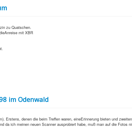
hum
nzin zu Quatschen.
 dieAnreise mit XBR
:
t.
.98 im Odenwald
rum). Erstens, denen die beim Treffen waren, eineErinnerung bieten und zweite
Und da ich meinen neuen Scanner ausprobiert habe, muß man auf die Fotos n