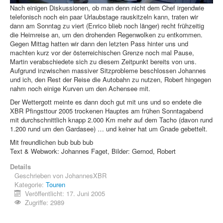
Nach einigen Diskussionen, ob man denn nicht dem Chef irgendwie
telefonisch noch ein paar Urlaubstage rauskitzeln kann, traten wir
dann am Sonntag zu viert (Enrico blieb noch länger) recht frühzeitig
die Heimreise an, um den drohenden Regenwolken zu entkommen.
Gegen Mittag hatten wir dann den letzten Pass hinter uns und
machten kurz vor der österreichischen Grenze noch mal Pause,
Martin verabschiedete sich zu diesem Zeitpunkt bereits von uns.
Aufgrund inzwischen massiver Sitzprobleme beschlossen Johannes
und ich, den Rest der Reise die Autobahn zu nutzen, Robert hingegen
nahm noch einige Kurven um den Achensee mit.
Der Wettergott meinte es dann doch gut mit uns und so endete die
XBR Pfingsttour 2005 trockenen Hauptes am frühen Sonntagabend
mit durchschnittlich knapp 2.000 Km mehr auf dem Tacho (davon rund
1.200 rund um den Gardasee) … und keiner hat um Gnade gebettelt.
Mit freundlichen bub bub bub
Text & Webwork: Johannes Faget, Bilder: Gernod, Robert
Details
Geschrieben von
JohannesXBR
Kategorie:
Touren
Veröffentlicht: 17. Juni 2005
Zugriffe: 2989