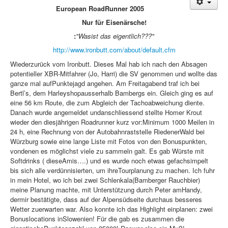
European Road
Runner 2005
Treffen & Touren
Nur für Eisenärsche!
Cafe-Ecke
:
"Wasist das eigentlich???"
Suche
http://www.ironbutt.com/about/default.cfm
Wiederzurück vom Ironbutt. Dieses Mal hab ich nach den Absagen
potentieller XBR-Mitfahrer (Jo, Harri) die SV genommen und wollte das
ganze mal aufPunktejagd angehen. Am Freitagabend traf ich bei
Bertl’s, dem Harleyshopausserhalb Bambergs ein. Gleich ging es auf
eine 56 km Route, die zum Abgleich der Tachoabweichung diente.
Danach wurde angemeldet undanschliessend stellte Homer Krout
wieder den diesjährigen Roadrunner kurz vor:Minimum 1000 Meilen in
24 h, eine Rechnung von der Autobahnraststelle RiedenerWald bei
Würzburg sowie eine lange Liste mit Fotos von den Bonuspunkten,
vondenen es möglichst viele zu sammeln galt. Es gab Würste mit
Softdrinks ( dieseAmis….
) und es wurde noch etwas gefachsimpelt
bis sich alle verdünnisierten, um ihreTourplanung zu machen. Ich fuhr
in mein Hotel, wo ich bei zwei Schlenkala(Bamberger Rauchbier)
meine Planung machte, mit Unterstützung durch Peter amHandy,
dermir bestätigte, dass auf der Alpensüdseite durchaus besseres
Wetter zuerwarten war. Also konnte ich das Highlight einplanen: zwei
Bonuslocations inSlowenien!
Für die gab es zusammen die