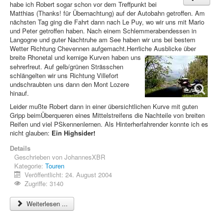
habe ich Robert sogar schon vor dem Treffpunkt bei
Matthias (Thanks! für Übernachtung) auf der Autobahn getroffen. Am
nächsten Tag ging die Fahrt dann nach Le Puy, wo wir uns mit Mario
und Peter getroffen haben. Nach einem Schlemmerabendessen in
Langogne und guter Nachtruhe am See haben wir uns bei bestem
Wetter Richtung Chevennen aufgemacht.Herrliche Ausblicke über
breite Rhonetal
und kernige Kurven haben uns
sehrerfreut. Auf gelb/grünen Strässchen
schlängelten wir uns Richtung Villefort
undschraubten uns dann den Mont Lozere
hinauf.
Leider mußte Robert dann in einer übersichtlichen Kurve mit guten
Gripp beimÜberqueren eines Mittelstreifens die Nachteile von breiten
Reifen und viel PSkennenlernen. Als Hinterherfahrender konnte ich es
nicht glauben:
Ein Highsider!
Details
Geschrieben von
JohannesXBR
Kategorie:
Touren
Veröffentlicht: 24. August 2004
Zugriffe: 3140
Weiterlesen ...