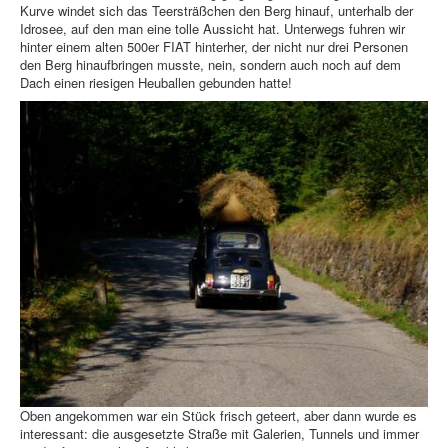
Kurve windet sich das Teersträßchen den Berg hinauf, unterhalb der
Idrosee, auf den man eine tolle Aussicht hat. Unterwegs fuhren wir
hinter einem alten 500er FIAT hinterher, der nicht nur drei Personen
den Berg hinaufbringen musste, nein, sondern auch noch auf dem
Dach einen riesigen Heuballen gebunden hatte!
Oben angekommen war ein Stück frisch geteert, aber dann wurde es
interessant: die ausgesetzte Straße mit Galerien, Tunnels und immer