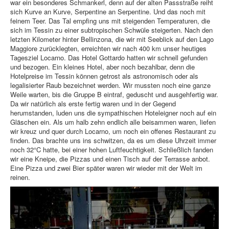
war ein besonderes Schmankerl, denn auf der alten Passstraße reiht
sich Kurve an Kurve, Serpentine an Serpentine. Und das noch mit
feinem Teer. Das Tal empfing uns mit steigenden Temperaturen, die
sich im Tessin zu einer subtropischen Schwüle steigerten. Nach den
letzten Kilometer hinter Bellinzona, die wir mit Seeblick auf den Lago
Maggiore zurücklegten, erreichten wir nach 400 km unser heutiges
Tagesziel Locarno. Das Hotel Gottardo hatten wir schnell gefunden
und bezogen. Ein kleines Hotel, aber noch bezahlbar, denn die
Hotelpreise im Tessin können getrost als astronomisch oder als
legalisierter Raub bezeichnet werden. Wir mussten noch eine ganze
Weile warten, bis die Gruppe B eintraf, geduscht und ausgehfertig war.
Da wir natürlich als erste fertig waren und in der Gegend
herumstanden, luden uns die sympathischen Hoteleigner noch auf ein
Gläschen ein. Als um halb zehn endlich alle beisammen waren, liefen
wir kreuz und quer durch Locarno, um noch ein offenes Restaurant zu
finden. Das brachte uns ins schwitzen, da es um diese Uhrzeit immer
noch 32°C hatte, bei einer hohen Luftfeuchtigkeit. Schließlich fanden
wir eine Kneipe, die Pizzas und einen Tisch auf der Terrasse anbot.
Eine Pizza und zwei Bier später waren wir wieder mit der Welt im
reinen.