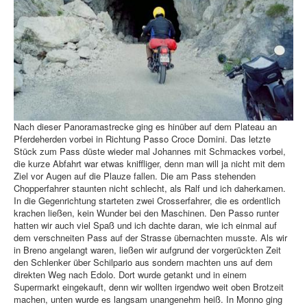
Nach dieser Panoramastrecke ging es hinüber auf dem Plateau an
Pferdeherden vorbei in Richtung Passo Croce Domini. Das letzte
Stück zum Pass düste wieder mal Johannes mit Schmackes vorbei,
die kurze Abfahrt war etwas kniffliger, denn man will ja nicht mit dem
Ziel vor Augen auf die Plauze fallen. Die am Pass stehenden
Chopperfahrer staunten nicht schlecht, als Ralf und ich daherkamen.
In die Gegenrichtung starteten zwei Crosserfahrer, die es ordentlich
krachen ließen, kein Wunder bei den Maschinen. Den Passo runter
hatten wir auch viel Spaß und ich dachte daran, wie ich einmal auf
dem verschneiten Pass auf der Strasse übernachten musste. Als wir
in Breno angelangt waren, ließen wir aufgrund der vorgerückten Zeit
den Schlenker über Schilpario aus sondern machten uns auf dem
direkten Weg nach Edolo. Dort wurde getankt und in einem
Supermarkt eingekauft, denn wir wollten irgendwo weit oben Brotzeit
machen, unten wurde es langsam unangenehm heiß. In Monno ging