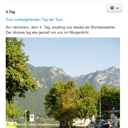
Treffen & Touren
4.Tag
Cafe-Ecke
Zum vorhergehenden Tag der Tour...
Am nächstem, dem 4. Tag, empfing uns wieder ein Bombenwetter.
Suche
Der Idrosee lag wie gemalt vor uns im Morgenlicht.