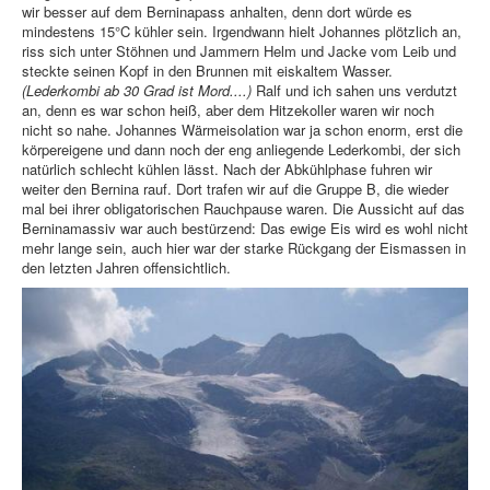
wir besser auf dem Berninapass anhalten, denn dort würde es
mindestens 15°C kühler sein. Irgendwann hielt Johannes plötzlich an,
riss sich unter Stöhnen und Jammern Helm und Jacke vom Leib und
steckte seinen Kopf in den Brunnen mit eiskaltem Wasser.
(Lederkombi ab 30 Grad ist Mord....)
Ralf und ich sahen uns verdutzt
an, denn es war schon heiß, aber dem Hitzekoller waren wir noch
nicht so nahe. Johannes Wärmeisolation war ja schon enorm, erst die
körpereigene und dann noch der eng anliegende Lederkombi, der sich
natürlich schlecht kühlen lässt. Nach der Abkühlphase fuhren wir
weiter den Bernina rauf. Dort trafen wir auf die Gruppe B, die wieder
mal bei ihrer obligatorischen Rauchpause waren. Die Aussicht auf das
Berninamassiv war auch bestürzend: Das ewige Eis wird es wohl nicht
mehr lange sein, auch hier war der starke Rückgang der Eismassen in
den letzten Jahren offensichtlich.