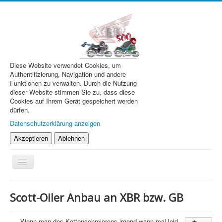
Diese Website verwendet Cookies, um
Authentifizierung, Navigation und andere
Funktionen zu verwalten. Durch die Nutzung
dieser Website stimmen Sie zu, dass diese
Cookies auf Ihrem Gerät gespeichert werden
dürfen.
Datenschutzerklärung anzeigen
Akzeptieren
Ablehnen
Navigation
an/aus
XBR.de
Scott-Oiler Anbau an XBR bzw. GB
Technik
Forum
Wenn man des Kettenschmierens irgend wann mal leid