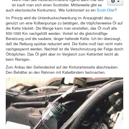
ist kauft man sich einen Scottoiler. Mittlerweile gibt es
Treffen & Touren
auch electonische Konkurrenz. Wie funktioniert so ein
Scott-Oiler
?
Im Prinzip wird die Unterdruckschwankung im Ansaugtrakt dazu
Cafe-Ecke
genutzt um eine Kolbenpumpe zu betätigen, die tröpfchenweise Öl auf
die Kette träufelt. Die Menge kann man einstellen, das Öl muß alle
Suche
500-1000 Km nachgefüllt werden. Vorteil ist die gleichmäßige
Benetzung und die saubere, länger haltende Kette. Ich bin überzeugt,
daß die Reibung spürbar reduziert wird. Die Kette muß fast nicht mehr
nachgespannt werden. Nachteil ist die Verschmutzung der Felge durch
Öltröpfchen. Das Öl geht aber im Vergleich zum Kettenfett leicht ab
beim Reinigen.
Zum Anbau den Seitendeckel auf der Kickstarterseite abschrauben.
Den Behälter an den Rahmen mit Kabelbindern festmachen.