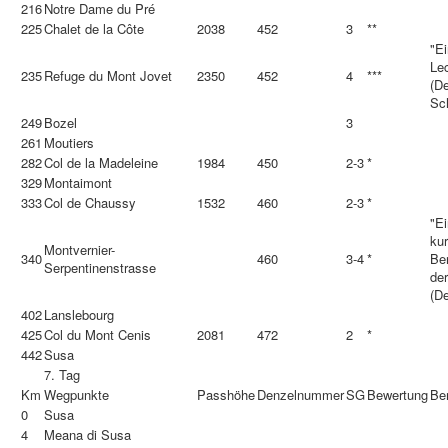
216
Notre Dame du Pré
225
Chalet de la Côte
2038
452
3
**
"Ei
Le
235
Refuge du Mont Jovet
2350
452
4
***
(De
Sc
249
Bozel
3
261
Moutiers
282
Col de la Madeleine
1984
450
2-3
*
329
Montaimont
333
Col de Chaussy
1532
460
2-3
*
"Ei
ku
Montvernier-
340
460
3-4
*
Be
Serpentinenstrasse
der
(De
402
Lanslebourg
425
Col du Mont Cenis
2081
472
2
*
442
Susa
7. Tag
Km
Wegpunkte
Passhöhe
Denzelnummer
SG
Bewertung
Be
0
Susa
4
Meana di Susa