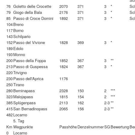
Sc
76
Goletto delle Crocette
2070
371
3
*
Sc
79
Giogo della Bala
2176
371
3
*
Sc
85
Passo di Croce Domini
1892
371
3
*
Sc
104
Breno
117
Borno
143
Schilpario
152
Passo del Vivione
1828
369
3
*
189
Edolo
193
Monno
200
Passo della Foppa
1852
367
3
**
213
Passo di Guspessa
1824
367
3
*
220
Trivigno
230
Passo dell'Aprica
1176
250
Tirano
280
Berninapass
2328
150
2
***
323
Malojapass
1815
154
2
***
385
Splügenpass
2113
162
2-3
**
415
San Bernadinopass
2065
156
2-3
**
482
Locarno
5. Tag
Km
Wegpunkte
Passhöhe
Denzelnummer
SG
Bewertung
Be
0
Locarno