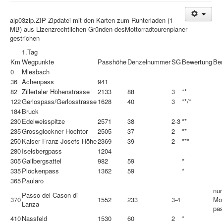
Treffen & Touren
alp03zip.ZIP Zipdatei mit den Karten zum Runterladen (1
MB) aus Lizenzrechtlichen Gründen desMottorradtourenplaner
Cafe-Ecke
gestrichen
Suche
1.Tag
Km
Wegpunkte
Passhöhe
Denzelnummer
SG
Bewertung
Be
0
Miesbach
36
Achenpass
941
82
Zillertaler Höhenstrasse
2133
88
3
**
122
Gerlospass/Gerlosstrasse
1628
40
3
**/*
184
Bruck
230
Edelweisspitze
2571
38
2-3
**
235
Grossglockner Hochtor
2505
37
2
**
250
Kaiser Franz Josefs Höhe
2369
39
2
***
280
Iselsbergpass
1204
305
Gailbergsattel
982
59
*
335
Plöckenpass
1362
59
*
365
Paularo
nur
Passo del Cason di
370
1552
233
3-4
Mo
Lanza
pas
410
Nassfeld
1530
60
2
*