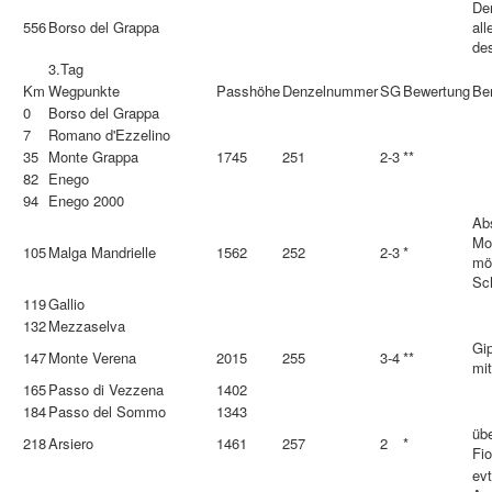
De
556
Borso del Grappa
all
de
3.Tag
Km
Wegpunkte
Passhöhe
Denzelnummer
SG
Bewertung
Be
0
Borso del Grappa
7
Romano d'Ezzelino
35
Monte Grappa
1745
251
2-3
**
82
Enego
94
Enego 2000
Ab
Mo
105
Malga Mandrielle
1562
252
2-3
*
mö
Sch
119
Gallio
132
Mezzaselva
Gip
147
Monte Verena
2015
255
3-4
**
mit
165
Passo di Vezzena
1402
184
Passo del Sommo
1343
üb
218
Arsiero
1461
257
2
*
Fio
evt