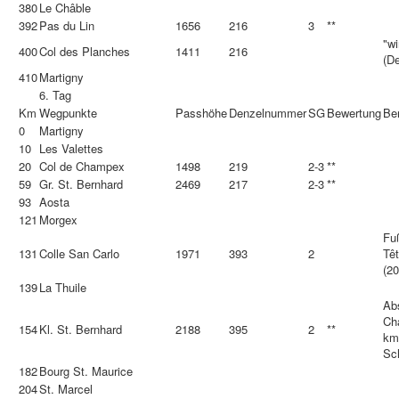
380
Le Châble
392
Pas du Lin
1656
216
3
**
"w
400
Col des Planches
1411
216
(De
410
Martigny
6. Tag
Km
Wegpunkte
Passhöhe
Denzelnummer
SG
Bewertung
Be
0
Martigny
10
Les Valettes
20
Col de Champex
1498
219
2-3
**
59
Gr. St. Bernhard
2469
217
2-3
**
93
Aosta
121
Morgex
Fu
131
Colle San Carlo
1971
393
2
Têt
(20
139
La Thuile
Ab
Ch
154
Kl. St. Bernhard
2188
395
2
**
km
Sc
182
Bourg St. Maurice
204
St. Marcel