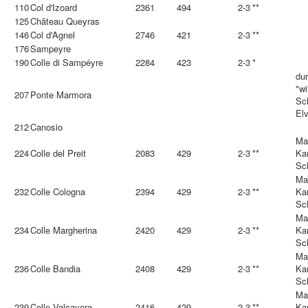
110
Col d'Izoard
2361
494
2-3
**
125
Château Queyras
146
Col d'Agnel
2746
421
2-3
**
176
Sampeyre
190
Colle di Sampéyre
2284
423
2-3
*
dur
"w
207
Ponte Marmora
Sc
El
212
Canosio
Mai
224
Colle del Preit
2083
429
2-3
**
Ka
Sc
Mai
232
Colle Cologna
2394
429
2-3
**
Ka
Sc
Mai
234
Colle Margherina
2420
429
2-3
**
Ka
Sc
Mai
236
Colle Bandia
2408
429
2-3
**
Ka
Sc
Mai
239
Colle Valcavera
2416
429
2-3
**
Ka