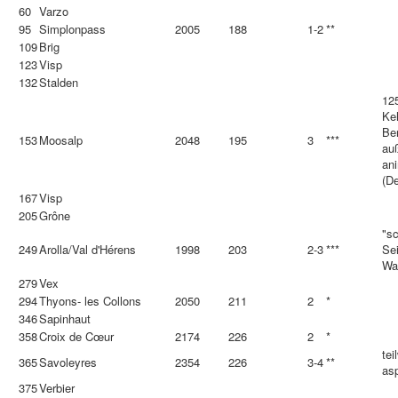
60
Varzo
95
Simplonpass
2005
188
1-2
**
109
Brig
123
Visp
132
Stalden
12
Keh
Ber
153
Moosalp
2048
195
3
***
auß
an
(De
167
Visp
205
Grône
"s
249
Arolla/Val d'Hérens
1998
203
2-3
***
Sei
Wal
279
Vex
294
Thyons- les Collons
2050
211
2
*
346
Sapinhaut
358
Croix de Cœur
2174
226
2
*
tei
365
Savoleyres
2354
226
3-4
**
asp
375
Verbier