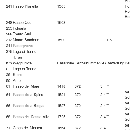
Au
241
Passo Pianella
1365
Po
Pa
Bo
248
Passo Coe
1608
255
Folgaria
288
Trento Süd
313
Monte Bondone
1500
1,5
341
Padergnone
375
Lago di Tenno
4.Tag
Km
Wegpunkte
Passhöhe
Denzelnummer
SG
Bewertung
Be
0
Lago di Tenno
38
Storo
50
Anfo
61
Passo del Marè
1418
372
3
**
tei
64
Passo della Spina
1521
372
3-4
**
Sc
tei
66
Passo della Berga
1527
372
3-4
**
Sc
tei
68
Passo del Dosso Alto
1725
372
3-4
**
Sc
tei
71
Giogo del Maniva
1664
372
3-4
**