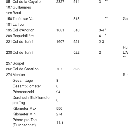
85
Col de la Coyolle
2327
514
3
**
107
Guillaumes
128
Beuil
150
Touët sur Var
515
**
Go
181
La Tour
195
Col d'Andrion
1681
518
3-4
*
209
Roquebillière
4
*
221
Col de Turini
1607
521
2-3
Ru
238
Col de Turini
522
2
L'
**
257
Sospel
262
Col de Castillon
707
525
274
Menton
St
Gesamttage
8
Gesamtkilometer
0
Pässeanzahl
94
Durchschnittskilometer
0
pro Tag
Kilometer Max
556
Kilometer Min
274
Pässe pro Tag
11,8
(Durchschnitt)