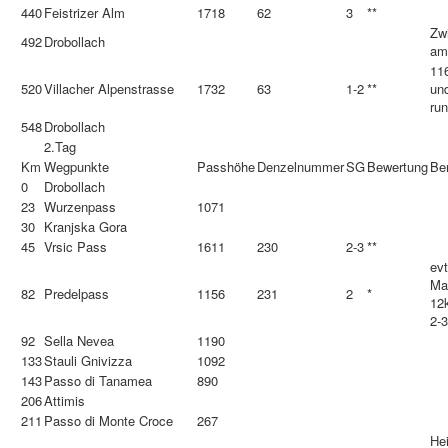
440
Feistrizer Alm
1718
62
3
**
Zw
492
Drobollach
am
11
520
Villacher Alpenstrasse
1732
63
1-2
**
un
run
548
Drobollach
2.Tag
Km
Wegpunkte
Passhöhe
Denzelnummer
SG
Bewertung
Be
0
Drobollach
23
Wurzenpass
1071
30
Kranjska Gora
45
Vrsic Pass
1611
230
2-3
**
evt
Ma
82
Predelpass
1156
231
2
*
12
2-3
92
Sella Nevea
1190
133
Stauli Gnivizza
1092
143
Passo di Tanamea
890
206
Attimis
211
Passo di Monte Croce
267
He