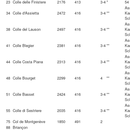
23
Colle delle Finistere
2176
413
3-4
*
54
Ass
34
Colle d'Assietta
2472
416
3-4
**
Ka
Sc
Ass
38
Colle del Lauson
2497
416
3-4
**
Ka
Sc
Ass
41
Colle Blegier
2381
416
3-4
**
Ka
Sc
Ass
44
Colle Costa Piana
2313
416
3-4
**
Ka
Sc
Ass
48
Colle Bourget
2299
416
4
**
Ka
Sc
Ass
51
Colle Basset
2424
416
3-4
**
Ka
Sc
Ass
55
Colle di Sestriere
2035
416
3-4
**
Ka
Sc
75
Col de Montgenève
1850
491
2
88
Briançon