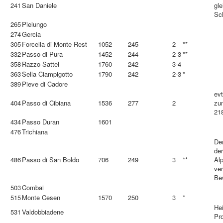
241
San Daniele
gl
Sc
265
Pielungo
274
Gercia
305
Forcella di Monte Rest
1052
245
2
**
332
Passo di Pura
1452
244
2-3
**
358
Razzo Sattel
1760
242
3-4
363
Sella Ciampigotto
1790
242
2-3
*
389
Pieve di Cadore
evt
404
Passo di Cibiana
1536
277
2
zu
21
434
Passo Duran
1601
476
Trichiana
Den
der
486
Passo di San Boldo
706
249
3
**
Al
ver
Be
503
Combai
515
Monte Cesen
1570
250
3
*
He
531
Valdobbiadene
Pr