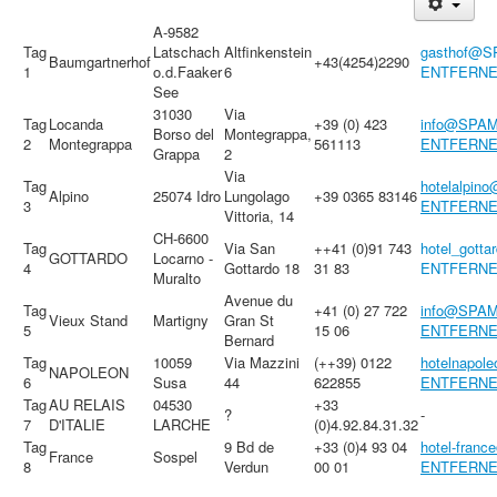
A-9582
Treffen & Touren
Tag
Latschach
Altfinkenstein
gasthof@
Baumgartnerhof
+43(4254)2290
Cafe-Ecke
1
o.d.Faaker
6
ENTFERNEN
See
Suche
31030
Via
Tag
Locanda
+39 (0) 423
info@SPA
Borso del
Montegrappa,
2
Montegrappa
561113
ENTFERNEN
Grappa
2
Via
Tag
hotelalpi
Alpino
25074 Idro
Lungolago
+39 0365 83146
3
ENTFERNENl
Vittoria, 14
CH-6600
Tag
Via San
++41 (0)91 743
hotel_got
GOTTARDO
Locarno -
4
Gottardo 18
31 83
ENTFERNEN
Muralto
Avenue du
Tag
+41 (0) 27 722
info@SPA
Vieux Stand
Martigny
Gran St
5
15 06
ENTFERNEN
Bernard
Tag
10059
Via Mazzini
(++39) 0122
hotelnapo
NAPOLEON
6
Susa
44
622855
ENTFERNENh
Tag
AU RELAIS
04530
+33
?
-
7
D'ITALIE
LARCHE
(0)4.92.84.31.32
Tag
9 Bd de
+33 (0)4 93 04
hotel-fra
France
Sospel
8
Verdun
00 01
ENTFERNEN