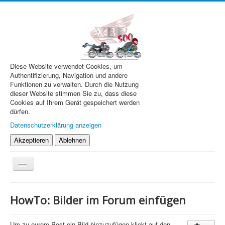
Diese Website verwendet Cookies, um
Authentifizierung, Navigation und andere
Funktionen zu verwalten. Durch die Nutzung
dieser Website stimmen Sie zu, dass diese
Cookies auf Ihrem Gerät gespeichert werden
dürfen.
Datenschutzerklärung anzeigen
Akzeptieren
Ablehnen
Navigation
an/aus
XBR.de
HowTo: Bilder im Forum einfügen
Technik
Forum
Um zu eurem Post ein Bild hinzuzufügen klickt auf den