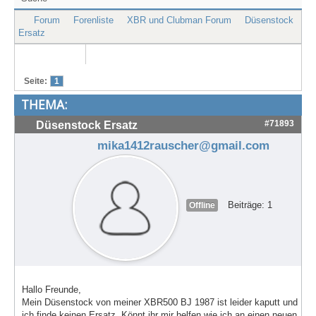
Treffen & Touren
Forum
Forenliste
XBR und Clubman Forum
Düsenstock
Ersatz
Cafe-Ecke
Suche
Seite:
1
THEMA:
#71893
Düsenstock Ersatz
mika1412rauscher@gmail.com
Beiträge: 1
Offline
Hallo Freunde,
Mein Düsenstock von meiner XBR500 BJ 1987 ist leider kaputt und
ich finde keinen Ersatz. Könnt ihr mir helfen wie ich an einen neuen