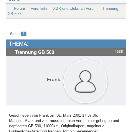
Treffen & Touren
Forum
Forenliste
XBR und Clubman Forum
Trennung
GB 500
Cafe-Ecke
Suche
Seite:
1
THEMA:
#538
Trennung GB 500
Frank
Geschrieben von Frank am 01. März 2001 17:37:06:
Mangels Platz und Zeit muss ich mich von meiner gehegten und
gepflegten GB 500, 11000km, Originalimport, nagelneue
Bridgestone-Bereifung trennen. Ich bin bekennender