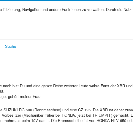
tifizierung, Navigation und andere Funktionen zu verwalten. Durch die Nutz
Suche
ide nach bist Du und eine ganze Reihe weiterer Leute wahre Fans der XBR und
bt.
age, gehört meiner Frau.
ine SUZUKI RG 500 (Rennmaschine) und eine CZ 125. Die XBR ist daher zuvie
Vorbesitzer (Mechaniker früher bei HONDA, jetzt bei TRIUMPH ) gemacht. Er
r schon mehrmals beim TüV damit. Die Bremsscheibe ist von HONDA NTV 650 od