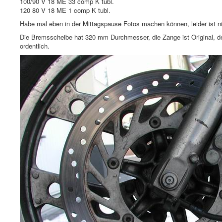
100/90 V 18 ME 33 comp K tubl.
120 80 V 18 ME 1 comp K tubl.
Habe mal eben in der Mittagspause Fotos machen können, leider ist ni
Die Bremsscheibe hat 320 mm Durchmesser, die Zange ist Original, de
ordentlich.