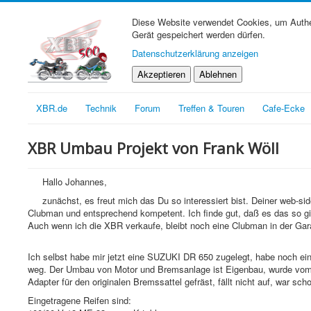
Diese Website verwendet Cookies, um Authen
Gerät gespeichert werden dürfen.
Datenschutzerklärung anzeigen
Akzeptieren
Ablehnen
XBR.de
Technik
Forum
Treffen & Touren
Cafe-Ecke
XBR Umbau Projekt von Frank Wöll
Hallo Johannes,
zunächst, es freut mich das Du so interessiert bist. Deiner web-s
Clubman und entsprechend kompetent. Ich finde gut, daß es das so gi
Auch wenn ich die XBR verkaufe, bleibt noch eine Clubman in der Gar
Ich selbst habe mir jetzt eine SUZUKI DR 650 zugelegt, habe noch e
weg. Der Umbau von Motor und Bremsanlage ist Eigenbau, wurde vom 
Adapter für den originalen Bremssattel gefräst, fällt nicht auf, wa
Eingetragene Reifen sind: