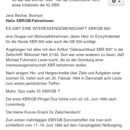
eines Infobiriefs der IG XBR
Treffen & Touren
Jens Becker, Bochum
Cafe-Ecke
Hallo XBR/GB-FahrerInnen
ES GIBT EINE INTERESSENGEMEINSCHAFT XBR/GB 500 -
Suche
eine Gruppe von MotorradfahrerInnen, deren Herz im Einzylindertakt
für die Honda XBR 500 oder auch die GB 500 schlägt.
Angefangen hat alles mit dem Artikel "Gebrauchtkauf XBR 500" in der
Zeitschrift 'Motorrad' Heft 21/93. Dort war unter anderem zu lesen, daß
Michael Fuhrmann Leute sucht, die an der Gründung einer
Interessengemeinschaft XBR teilnehmen wollen.
Nach einigem Hin- und Hergeschreibe über Ziele und Aufgaben einer
solchen IG, trafen sich am 20. Februar 1994 in Darmstadt acht Leute
zum ersten persönlichen Treffen.
Motto: 'Quo vadis IG XBR/GB ?'
Die erste XBR/GB-Pfingst-Tour führte vom o3.-o5. Juni 1995 nach
Luxemburg.
'Der kleine Kurven-Snack für Zwischendurch'
Zum ersten mehrtägigen XBR/GB-Sommertreffen traf man sich
schließlich vom 17.-19. Juni 1994 auf dem Campingplatz Nürburgring.