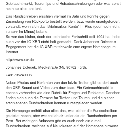
Gebrauchtmarkt, Tourentips und Reisebeschreibungen oder was sonst
noch so alles ansteht.
Das Rundschreiben erschien viermal im Jahr und konnte gegen
Zusendung von Rückporto bestellt werden, bzw. wurde unaufgefordert
versandt, wenn sich das 'Briefmarken-Konto' im Plus (oder noch nicht
zu sehr im Minus) befand.
So war das bisher, doch der technische Fortschritt seit 1994 hat indes
auch vor der IG XBR nicht halt gemacht. Dank Johannes Dolecek's
Engagement hat die IG XBR mittlerweile eine eigene Homepage im
Internet.
http://www.xbr.de
Johannes Dolecek, Meckstraße 3-5, 90762 Fürth,
+491735243036
Neben Photos und Berichten von den letzte Treffen gibt es dort auch
den XBR-Sound und Video zum download. Ein Gebrauchtmarkt ist
ebenso vorhanden wie eine Rubrik für Fragen und Probleme. Daneben
finden sich auch die Termine für Treffen und Touren und die bisher
erschienenen Rundschreiben können runtergeladen werden.
Die Homepage enthält also alles das, was bisher die Rundschreiben
geleistet haben, aber wesentlich aktueller als ein Rundschreiben per
Post. Bei wichtigen Anlässen gibt es auch noch ein e-mail-
Rundschreiben, welches auf Neuigkeiten auf der Homepage hinweist