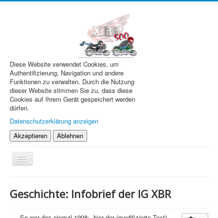
Diese Website verwendet Cookies, um
Authentifizierung, Navigation und andere
Funktionen zu verwalten. Durch die Nutzung
dieser Website stimmen Sie zu, dass diese
Cookies auf Ihrem Gerät gespeichert werden
dürfen.
Datenschutzerklärung anzeigen
Akzeptieren
Ablehnen
Navigation
an/aus
XBR.de
Geschichte: Infobrief der IG XBR
Technik
Forum
So war das einmal 1998: hier der (modifizierte Text)